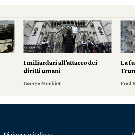
I miliardari all’attacco dei
La fu
diritti umani
Tru
George Monbiot
Fred 