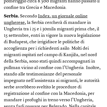
pomeriggio circa 8.500 migranti hanno passato il
confine tra Grecia e Macedonia.
Serbia.
Secondo
Index, un giornale online
ungherese
, la Serbia cercherà di mandare in
Ungheria tra i 25 e i 30mila migranti prima che, il
15 settembre, entri in vigore la nuova legislazione
di Budapest, che irrigidisce le politiche di
accoglienza per i richiedenti asilo. Molti dei
migranti ospitati nel campo di Kanjiža, nel nord
della Serbia, sono stati quindi accompagnati in
pullman vicino al confine con l’Ungheria. Inoltre,
stando alle testimonianze del personale
impegnato nell’assistenza ai migranti, le autorità
serbe avrebbero sveltito le procedure di
registrazione al confine con la Macedonia, per
mandare i profughi in treno verso l’Ungheria,
senza farli passare per Belgrado. Nella capitale