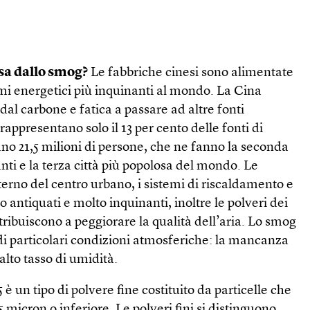
sa dallo smog?
Le fabbriche cinesi sono alimentate
mi energetici più inquinanti al mondo. La Cina
dal carbone e fatica a passare ad altre fonti
appresentano solo il 13 per cento delle fonti di
no 21,5 milioni di persone, che ne fanno la seconda
anti e la terza città più popolosa del mondo. Le
terno del centro urbano, i sistemi di riscaldamento e
no antiquati e molto inquinanti, inoltre le polveri dei
ontribuiscono a peggiorare la qualità dell’aria. Lo smog
di particolari condizioni atmosferiche: la mancanza
alto tasso di umidità.
5 è un tipo di polvere fine costituito da particelle che
 micron o inferiore. Le polveri fini si distinguono