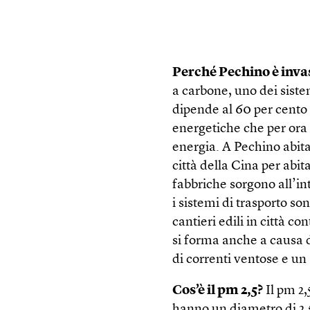
Perché Pechino è inva
a carbone, uno dei siste
dipende al 60 per cento 
energetiche che per ora r
energia. A Pechino abita
città della Cina per abit
fabbriche sorgono all’in
i sistemi di trasporto so
cantieri edili in città c
si forma anche a causa 
di correnti ventose e un 
Cos’è il pm 2,5?
Il pm 2,
hanno un diametro di 2,5