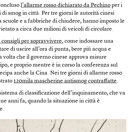
 concluso
l’allarme rosso dichiarato da Pechino
per i
 di smog in città. Per tre giorni le autorità cinesi
a scuole e a fabbriche di chiudere, hanno imposto le
etato a circa due milioni di veicoli di circolare.
i consigli per sopravvivere
, come indossare una
re di uscire all’ora di punta, bere più acqua e
ma volta che il governo cinese approva misure
po, e proprio mentre è in corso la conferenza sul
tecipa anche la Cina. Nei tre giorni di allarme rosso
strato
120mila mascherine antismog contraffatte
.
sistema di classificazione dell’inquinamento, che va
, due anni fa, quando la situazione in città è
e.