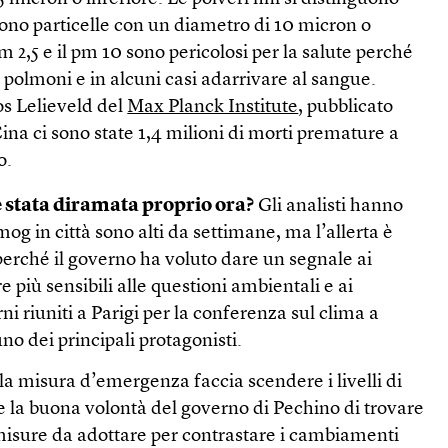
 sono particelle con un diametro di 10 micron o
pm 2,5 e il pm 10 sono pericolosi per la salute perché
 polmoni e in alcuni casi adarrivare al sangue.
os Lelieveld del
Max Planck Institute
, pubblicato
Cina ci sono state 1,4 milioni di morti premature a
o.
 è stata diramata proprio ora?
Gli analisti hanno
smog in città sono alti da settimane, ma l’allerta è
perché il governo ha voluto dare un segnale ai
 più sensibili alle questioni ambientali e ai
i riuniti a Parigi per la conferenza sul clima a
uno dei principali protagonisti.
la misura d’emergenza faccia scendere i livelli di
e la buona volontà del governo di Pechino di trovare
isure da adottare per contrastare i cambiamenti