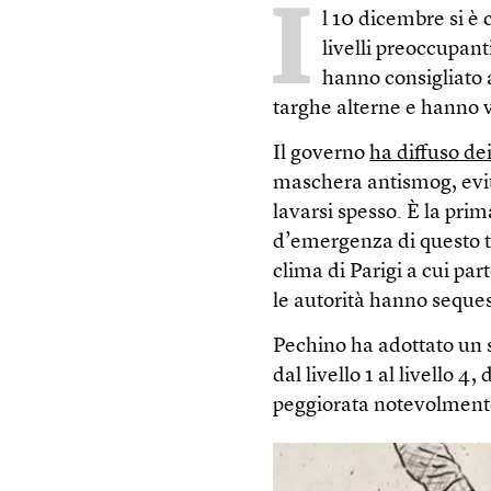
I
l 10 dicembre si è
livelli preoccupanti
hanno consigliato 
targhe alterne e hanno vi
Il governo
ha diffuso de
maschera antismog, evita
lavarsi spesso. È la pri
d’emergenza di questo ti
clima di Parigi a cui par
le autorità hanno seque
Pechino ha adottato un 
dal livello 1 al livello 4
peggiorata notevolment