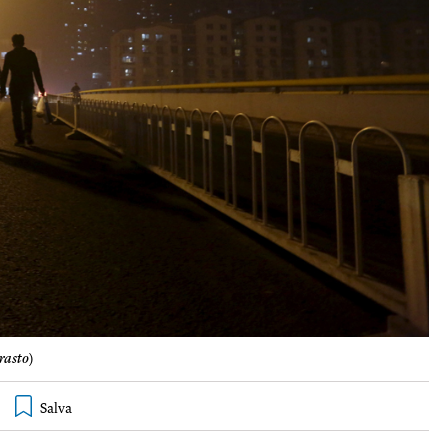
rasto
)