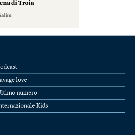
ena di Troia
Salim
odcast
avage love
ltimo numero
nternazionale Kids