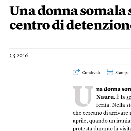
Una donna somala si
centro di detenzion
3.5.2016
Condividi
Stampa
U
na donna soma
Nauru.
È la
s
ferita. Nella s
che cercano di arrivare ne
aprile, quando un irani
protesta durante la visit