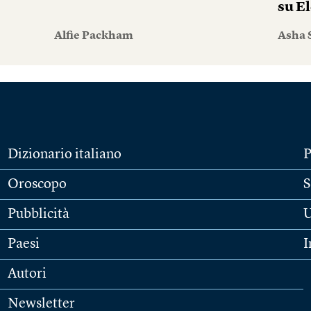
su El
Alfie Packham
Asha 
Dizionario italiano
P
Oroscopo
S
Pubblicità
U
Paesi
I
Autori
Newsletter