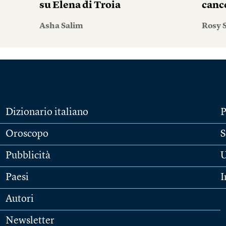
su Elena di Troia
canc
Asha Salim
Rosy S
Dizionario italiano
P
Oroscopo
S
Pubblicità
U
Paesi
I
Autori
Newsletter