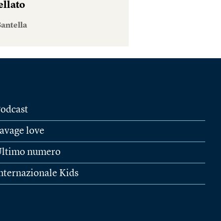
ellato
antella
odcast
avage love
ltimo numero
nternazionale Kids