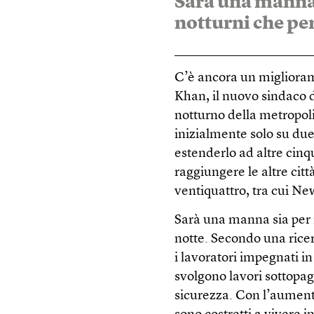
Sarà una manna s
notturni che per
C’è ancora un miglioram
Khan, il nuovo sindaco d
notturno della metropoli
inizialmente solo su due l
estenderlo ad altre cinq
raggiungere le altre citt
ventiquattro, tra cui Ne
Sarà una manna sia per i 
notte. Secondo una rice
i lavoratori impegnati in
svolgono lavori sottopaga
sicurezza. Con l’aumento