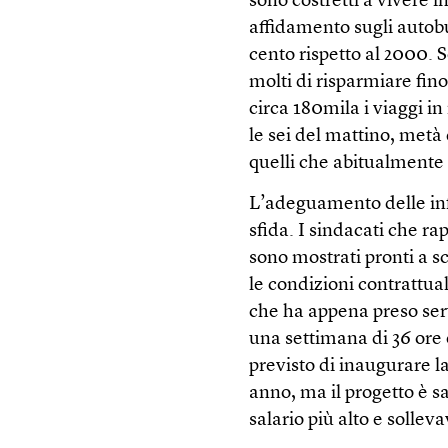
sono costretti a vivere i
affidamento sugli autobu
cento rispetto al 2000. 
molti di risparmiare fin
circa 180mila i viaggi i
le sei del mattino, metà 
quelli che abitualmente u
L’adeguamento delle inf
sfida. I sindacati che r
sono mostrati pronti a s
le condizioni contrattual
che ha appena preso serv
una settimana di 36 ore e
previsto di inaugurare l
anno, ma il progetto è s
salario più alto e solle