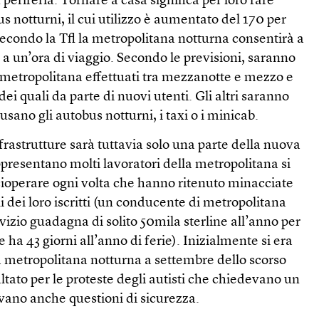
n periferia. Tornare a casa significa per loro fare
s notturni, il cui utilizzo è aumentato del 170 per
Secondo la Tfl la metropolitana notturna consentirà a
o a un’ora di viaggio. Secondo le previsioni, saranno
n metropolitana effettuati tra mezzanotte e mezzo e
dei quali da parte di nuovi utenti. Gli altri saranno
sano gli autobus notturni, i taxi o i minicab.
rastrutture sarà tuttavia solo una parte della nuova
appresentano molti lavoratori della metropolitana si
cioperare ogni volta che hanno ritenuto minacciate
i dei loro iscritti (un conducente di metropolitana
izio guadagna di solito 50mila sterline all’anno per
 ha 43 giorni all’anno di ferie). Inizialmente si era
a metropolitana notturna a settembre dello scorso
altato per le proteste degli autisti che chiedevano un
vavano anche questioni di sicurezza.