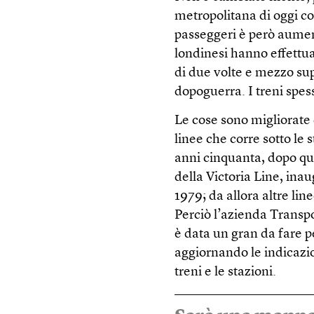
metropolitana di oggi co
passeggeri è però aumen
londinesi hanno effettua
di due volte e mezzo supe
dopoguerra. I treni spess
Le cose sono migliorate 
linee che corre sotto le 
anni cinquanta, dopo que
della Victoria Line, ina
1979; da allora altre lin
Perciò l’azienda Transpo
è data un gran da fare pe
aggiornando le indicazion
treni e le stazioni.