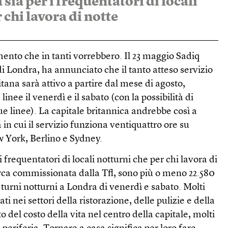
ia per i frequentatori di locali
 chi lavora di notte
ento che in tanti vorrebbero. Il 23 maggio Sadiq
i Londra, ha annunciato che il tanto atteso servizio
tana sarà attivo a partire dal mese di agosto,
inee il venerdì e il sabato (con la possibilità di
ue linee). La capitale britannica andrebbe così a
à in cui il servizio funziona ventiquattro ore su
w York, Berlino e Sydney.
frequentatori di locali notturni che per chi lavora di
rca commissionata dalla Tfl, sono più o meno 22.580
 turni notturni a Londra di venerdì e sabato. Molti
ti nei settori della ristorazione, delle pulizie e della
 del costo della vita nel centro della capitale, molti