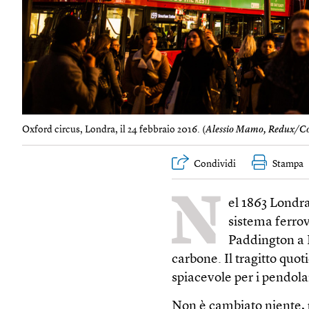
Oxford circus, Londra, il 24 febbraio 2016. (
Alessio Mamo, Redux/Co
Condividi
Stampa
N
el 1863 Londra
sistema ferrov
Paddington a F
carbone. Il tragitto quot
spiacevole per i pendola
Non è cambiato niente, p