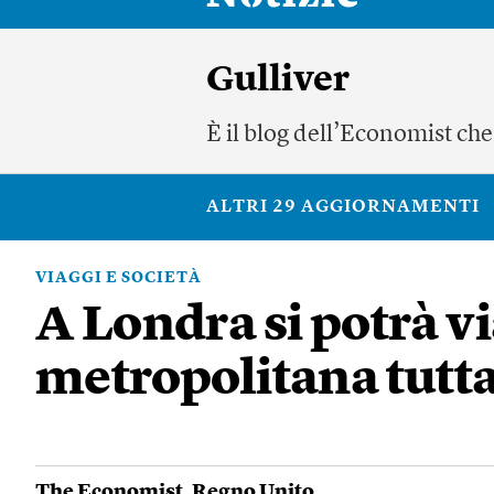
Gulliver
È il blog dell’Economist che 
ALTRI 29 AGGIORNAMENTI
VIAGGI E SOCIETÀ
A Londra si potrà vi
metropolitana tutta
The Economist
,
Regno Unito