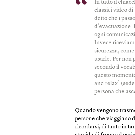
In tutto il chiac
classici video d
detto che i pass
d’evacuazione. 
ogni comunicazio
Invece riceviamo
sicurezza, come 
usarle. Per non p
secondo il vocabo
questo momento),
and relax’ (sedet
persona che ascol
Quando vengono trasmess
persone che viaggiano di
ricordarsi, di tanto in 