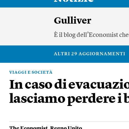
Gulliver
È il blog dell’Economist che 
ALTRI 29 AGGIORNAMENTI
VIAGGI E SOCIETÀ
In caso di evacuazi
lasciamo perdere i 
The Economist
,
Regno Unito