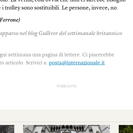
colo. La verità, così ovvia che non ci sarebbe bisogno
 e i trolley sono sostituibili. Le persone, invece, no.
 Ferrone)
 apparso nel blog Gulliver del settimanale britannico
gni settimana una pagina di lettere. Ci piacerebbe
o articolo. Scrivici a:
posta@internazionale.it
PUBBLICITÀ