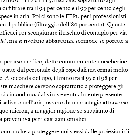
famose FFP2 e FFP3, riservate soprattutto agli
 di filtrare tra il 94 per cento e il 99 per cento degli
spese in aria. Poi ci sono le FFP1, per i professionisti
on il pubblico (filtraggio dell’80 per cento). Queste
ficaci per scongiurare il rischio di contagio per via
let
, ma si rivelano abbastanza scomode se portate a
ine per uso medico, dette comunemente mascherine
e usate dal personale degli ospedali ma ormai molto
. A seconda del tipo, filtrano tra il 95 e il 98 per
este maschere servono soprattutto a proteggere gli
he ci circondano, dal virus eventualmente presente
i saliva o nell’aria, ovvero da un contagio attraverso
cinque micron, a maggior ragione se sappiamo di
ia preventiva per i casi asintomatici.
no anche a proteggere noi stessi dalle proiezioni di