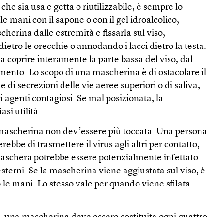
he sia usa e getta o riutilizzabile, è sempre lo
le mani con il sapone o con il gel idroalcolico,
herina dalle estremità e fissarla sul viso,
dietro le orecchie o annodando i lacci dietro la testa.
a coprire interamente la parte bassa del viso, dal
l mento. Lo scopo di una mascherina è di ostacolare il
ne di secrezioni delle vie aeree superiori o di saliva,
 agenti contagiosi. Se mal posizionata, la
si utilità.
 mascherina non dev’essere più toccata. Una persona
erebbe di trasmettere il virus agli altri per contatto,
 maschera potrebbe essere potenzialmente infettato
sterni. Se la mascherina viene aggiustata sul viso, è
o le mani. Lo stesso vale per quando viene sfilata