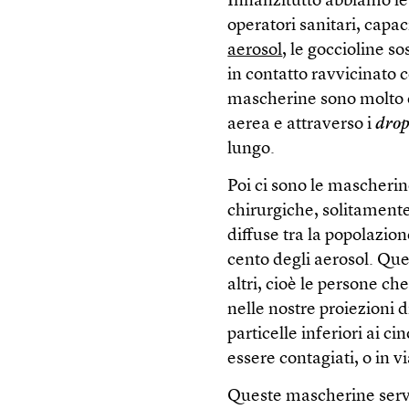
Innanzitutto abbiamo le 
operatori sanitari, capaci
aerosol
, le goccioline so
in contatto ravvicinato c
mascherine sono molto ef
aerea e attraverso i
drop
lungo.
Poi ci sono le mascher
chirurgiche, solitament
diffuse tra la popolazione
cento degli aerosol. Qu
altri, cioè le persone c
nelle nostre proiezioni d
particelle inferiori ai 
essere contagiati, o in v
Queste mascherine servo