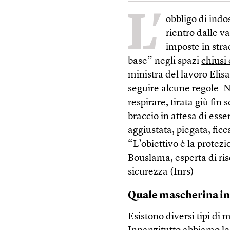
L’
obbligo di indo
rientro dalle v
imposte in stra
base” negli spazi
chiusi 
ministra del lavoro Elis
seguire alcune regole. N
respirare, tirata giù fin 
braccio in attesa di es
aggiustata, piegata, ficc
“L’obiettivo è la protez
Bouslama, esperta di risc
sicurezza (Inrs)
Quale mascherina i
Esistono diversi tipi di