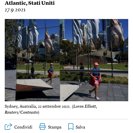
Atlantic
,
Stati Uniti
27.9.2021
Sydney, Australia, 22 settembre 2021. (
Loren Elliott,
Reuters/Contrasto
)
Condividi
Stampa