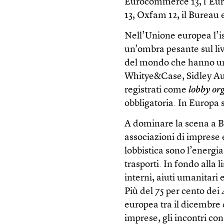
Eurocommerce 13, l’Eur
13, Oxfam 12, il Burea
Nell’Unione europea l’is
un’ombra pesante sul live
del mondo che hanno una
Whitye&Case, Sidley Aus
registrati come
lobby or
obbligatoria. In Europa s
A dominare la scena a Br
associazioni di imprese e
lobbistica sono l’energia,
trasporti. In fondo alla l
interni, aiuti umanitari e
Più del 75 per cento dei
europea tra il dicembre d
imprese, gli incontri con