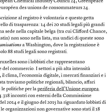
opean Chemical Industry Council 24, Greenpeace
u européen des unions de consommateurs 24.
crizione al registro è volontaria e questo getta
llo di trasparenza: 14 dei 20 studi legali più grandi
 sede nella capitale belga (tra cui Clifford Chance,
tin) non sono nella lista, ma undici di queste sono
ganisations
a Washington, dove la registrazione è
olo 88 studi legali sono registrati.
uxelles sono i lobbisti che rappresentano
 del commercio. I settori a più alta intensità
 il clima, l’economia digitale, i mercati finanziari e i
ista troviamo politiche regionali, bilancio, affari
 le politiche per la
periferia dell’Unione europea
.
 4.318 incontri con esterni della Commissione
el 2014 e il giugno del 2015 ha riguardato lobbisti di
 le organizzazioni non governative sono stati il 18