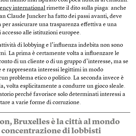
non hanno mai ispirato così poca fiducia ai cittadini.
ency international
rimette il dito sulla piaga: anche
an Claude Juncker ha fatto dei passi avanti, deve
 per assicurare una trasparenza effettiva e una
accesso alle istituzioni europee.
ttività di lobbying e l’influenza indebita non sono
i. La prima è certamente volta a influenzare le
conto di un cliente o di un gruppo d’interesse, ma se
le e rappresenta interessi legittimi in modo
cun problema etico o politico. La seconda invece è
la, volta esplicitamente a condurre un gioco sleale.
torio perché favorisce solo determinati interessi a
ortare a varie forme di corruzione.
, Bruxelles è la città al mondo
 concentrazione di lobbisti