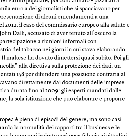
 del Partito popolare, poi condannato – pizzicati a
ila euro a dei giornalisti che si spacciavano per
a presentazione di alcuni emendamenti a una
el 2012, il caso del commissario europeo alla salute e
John Dalli, accusato di aver tenuto all’oscuro la
artecipazione a riunioni informali con
stria del tabacco nei giorni in cui stava elaborando
. Il maltese ha dovuto dimettersi quasi subito. Poi gli
olla” alla direttiva sulla protezione dei dati: un
ntati 158 per difendere una posizione contraria al
rrivavano direttamente dai documenti delle imprese
atica durata fino al 2009: gli esperti mandati dalle
, la sola istituzione che può elaborare e proporre
ropea è piena di episodi del genere, ma sono casi
arda la normalità dei rapporti tra il business e le