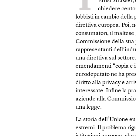
T
Ernst Strasser,
chiedere centom
lobbisti in cambio dell
direttiva europea. Poi, n
consumatori, il maltese 
Commissione della sua p
rappresentanti dell’indu
una direttiva sul settore
emendamenti “copia e inc
eurodeputato ne ha prese
diritto alla privacy e a
interessate. Infine la pr
aziende alla Commissione
una legge.
La storia dell’Unione eu
estremi. Il problema rigu