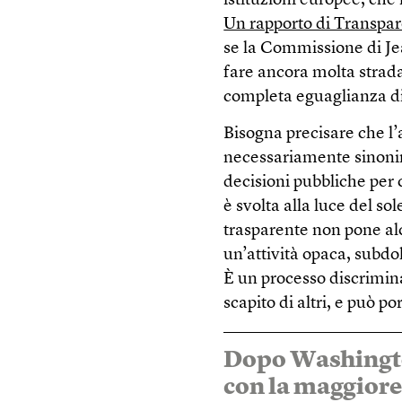
istituzioni europee, che 
Un rapporto di Transpar
se la Commissione di Je
fare ancora molta strada
completa eguaglianza di 
Bisogna precisare che l’a
necessariamente sinonim
decisioni pubbliche per 
è svolta alla luce del so
trasparente non pone al
un’attività opaca, subdo
È un processo discrimina
scapito di altri, e può p
Dopo Washington
con la maggiore