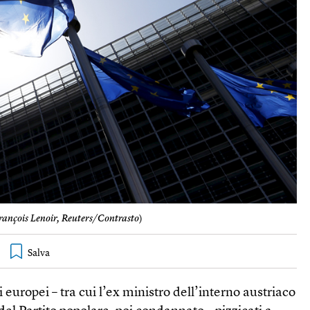
rançois Lenoir, Reuters/Contrasto
)
 europei – tra cui l’ex ministro dell’interno austriaco