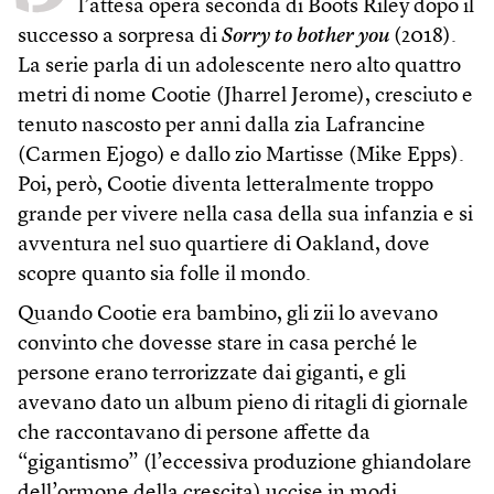
l’attesa opera seconda di Boots Riley dopo il
successo a sorpresa di
Sorry to bother you
(2018).
La serie parla di un adolescente nero alto quattro
metri di nome Cootie (Jharrel Jerome), cresciuto e
tenuto nascosto per anni dalla zia Lafrancine
(Carmen Ejogo) e dallo zio Martisse (Mike Epps).
Poi, però, Cootie diventa letteralmente troppo
grande per vivere nella casa della sua infanzia e si
avventura nel suo quartiere di Oakland, dove
scopre quanto sia folle il mondo.
Quando Cootie era bambino, gli zii lo avevano
convinto che dovesse stare in casa perché le
persone erano terrorizzate dai giganti, e gli
avevano dato un album pieno di ritagli di giornale
che raccontavano di persone affette da
“gigantismo” (l’eccessiva produzione ghiandolare
dell’ormone della crescita) uccise in modi