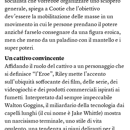
socialista che vorrebbe organizzare uno sciopero
generale, spiega a Cootie che l’obiettivo
dev’essere la mobilitazione delle masse in un
movimento in cui le persone prendano il potere
anziché farselo consegnare da una figura eroica,
men che meno da un paladino con il mantello e i
super poteri.
Un cattivo convincente
Affidando il ruolo del cattivo a un personaggio che
si definisce “l’Eroe”, Riley mette l’accento
sull’ubiquità soffocante dei film, delle serie, dei
videogiochi e dei prodotti commerciali ispirati ai
fumetti. Interpretato dal sempre impeccabile
Walton Goggins, il miliardario della tecnologia dai
capelli lunghi (il cui nome è Jake Whittle) mostra
un narcisismo terminale, uno stile di vita
opulento, una tendenza ai piani deliranti per il