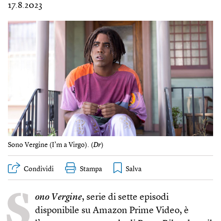
17.8.2023
Sono Vergine (I’m a Virgo). (
Dr
)
Condividi
Stampa
S
ono Vergine
, serie di sette episodi
disponibile su Amazon Prime Video, è