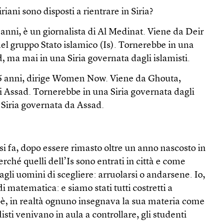
riani sono disposti a rientrare in Siria?
nni, è un giornalista di Al Medinat. Viene da Deir
 del gruppo Stato islamico (Is). Tornerebbe in una
, ma mai in una Siria governata dagli islamisti.
6 anni, dirige Women Now. Viene da Ghouta,
di Assad. Tornerebbe in una Siria governata dagli
 Siria governata da Assad.
si fa, dopo essere rimasto oltre un anno nascosto in
erché quelli dell’Is sono entrati in città e come
gli uomini di scegliere: arruolarsi o andarsene. Io,
i matematica: e siamo stati tutti costretti a
oè, in realtà ognuno insegnava la sua materia come
sti venivano in aula a controllare, gli studenti