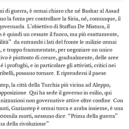
i di guerra, è ormai chiaro che né Bashar al Assad
nno la forza per controllare la Siria, né, comunque, il
overnarla. L’obiettivo di Staffan De Mistura, il
 è quindi un cessate il fuoco, ma più esattamente,
lità”: da entrambi i lati del fronte le milizie ormai
si, e troppo frammentate, per negoziare un unico
tivo è piuttosto di creare, gradualmente, delle aree
 profughi, e in particolare gli attivisti, critici nei
ribelli, possano tornare. E riprendersi il paese.
tep, la città della Turchia più vicina ad Aleppo,
pposizione. Qui ha sede il governo in esilio, qui
ganizzazioni non governative attive oltre confine. Con
tanti, Gaziantep è ormai turca e araba insieme, è una
 500mila morti, nessuno dice: “Prima della guerra”.
ma della rivoluzione”.