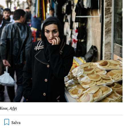
Kose, Afp
)