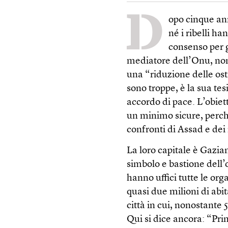
D
opo cinque ann
né i ribelli ha
consenso per g
mediatore dell’Onu, non
una “riduzione delle osti
sono troppe, è la sua te
accordo di pace. L’obiet
un minimo sicure, perché i
confronti di Assad e dei 
La loro capitale è Gazian
simbolo e bastione dell’o
hanno uffici tutte le or
quasi due milioni di abi
città in cui, nonostante
Qui si dice ancora: “Pri