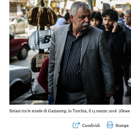
Siriani tra le strade di Gaziantep, in Turchia, il 13 marzo 2016. (
Ozan 
Condividi
Stampa