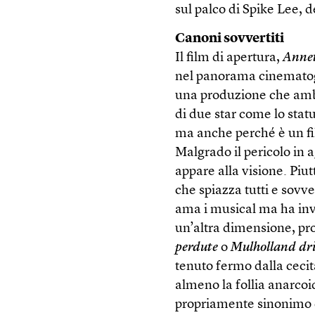
sul palco di Spike Lee, 
Canoni sovvertiti
Il film di apertura,
Anne
nel panorama cinematogr
una produzione che ambi
di due star come lo sta
ma anche perché è un fi
Malgrado il pericolo in a
appare alla visione. Piut
che spiazza tutti e sovv
ama i musical ma ha in
un’altra dimensione, pr
perdute
o
Mulholland dr
tenuto fermo dalla cecità
almeno la follia anarcoi
propriamente sinonimo di