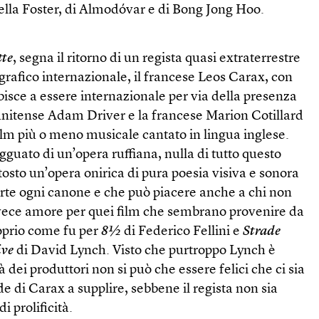
della Foster, di Almodóvar e di Bong Jong Hoo.
tte
, segna il ritorno di un regista quasi extraterrestre
afico internazionale, il francese Leos Carax, con
sce a essere internazionale per via della presenza
tunitense Adam Driver e la francese Marion Cotillard
lm più o meno musicale cantato in lingua inglese.
gguato di un’opera ruffiana, nulla di tutto questo
tosto un’opera onirica di pura poesia visiva e sonora
erte ogni canone e che può piacere anche a chi non
vece amore per quei film che sembrano provenire da
oprio come fu per
8½
di Federico Fellini e
Strade
ive
di David Lynch. Visto che purtroppo Lynch è
 dei produttori non si può che essere felici che ci sia
de di Carax a supplire, sebbene il regista non sia
 prolificità.