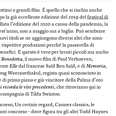
ttimi o grandi film. È quello che si rischia anche
o la già eccellente edizione del 2019 del
festival di
llata l’edizione del 2020 a causa della pandemia, la
uest’anno, non a maggio ma a luglio. Può sembrare
uovi titoli se ne aggiungono diversi altri che sono
le rispettive produzioni perché la passerella di
nefici. E questo è vero per lavori piccoli ma anche
i
Benedetta
, il nuovo film di Paul Verhoeven,
dente
Elle
dal francese Saïd Ben Saïd, e di
Memoria
,
ong Weerasethakul, regista quasi sconosciuto in
e di primo piano e già vincitore della Palma d’oro
si
ricorda le vite precedenti
, che ritroviamo qui in
n compagnia di Tilda Swinton.
corso, Un certain regard, Cannes classics, le
Fuori concorso – dove figura tra gli altri Todd Haynes