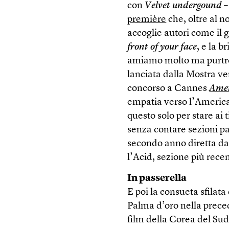
con
Velvet undergound
–
première
che, oltre al 
accoglie autori come il
front of your face
, e la 
amiamo molto ma purtro
lanciata dalla Mostra v
concorso a Cannes
Amer
empatia verso l’America
questo solo per stare ai t
senza contare sezioni p
secondo anno diretta dal
l’Acid, sezione più rec
In passerella
E poi la consueta sfilata
Palma d’oro nella prec
film della Corea del Sud