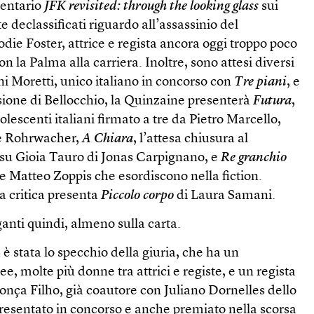
mentario
JFK revisited: through the looking glass
sui
declassificati riguardo all’assassinio del
die Foster, attrice e regista ancora oggi troppo poco
 la Palma alla carriera. Inoltre, sono attesi diversi
nni Moretti, unico italiano in concorso con
Tre piani
, e
ssione di Bellocchio, la Quinzaine presenterà
Futura
,
lescenti italiani firmato a tre da Pietro Marcello,
e Rohrwacher,
A Chiara
, l’attesa chiusura al
a su Gioia Tauro di Jonas Carpignano, e
Re granchio
 e Matteo Zoppis che esordiscono nella fiction.
la critica presenta
Piccolo corpo
di Laura Samani.
riganti quindi, almeno sulla carta.
è stata lo specchio della giuria, che ha un
e, molte più donne tra attrici e registe, e un regista
onça Filho, già coautore con Juliano Dornelles dello
presentato in concorso e anche premiato nella scorsa