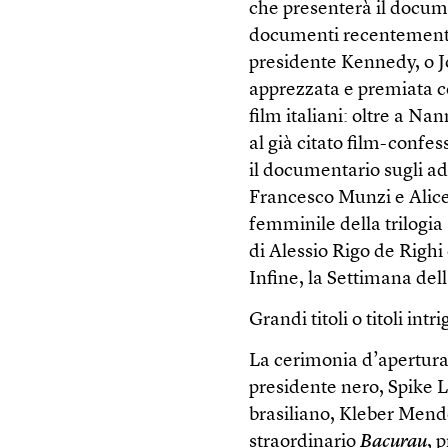
che presenterà il docu
documenti recentemente 
presidente Kennedy, o Jo
apprezzata e premiata con
film italiani: oltre a Na
al già citato film-confe
il documentario sugli ado
Francesco Munzi e Alic
femminile della trilogi
di Alessio Rigo de Righi
Infine, la Settimana del
Grandi titoli o titoli int
La cerimonia d’apertura 
presidente nero, Spike Le
brasiliano, Kleber Mend
straordinario
Bacurau
, 