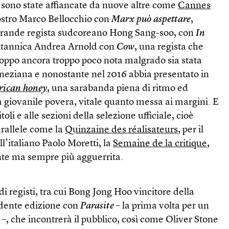
 sono state affiancate da nuove altre come
Cannes
nostro Marco Bellocchio con
Marx può aspettare
,
 grande regista sudcoreano Hong Sang-soo, con
In
britannica Andrea Arnold con
Cow
, una regista che
ppo ancora troppo poco nota malgrado sia stata
eneziana e nonostante nel 2016 abbia presentato in
ican honey
, una sarabanda piena di ritmo ed
 giovanile povera, vitale quanto messa ai margini. E
itoli e alle sezioni della selezione ufficiale, cioè
arallele come la
Quinzaine des réalisateurs
, per il
l’italiano Paolo Moretti, la
Semaine de la critique
,
ente ma sempre più agguerrita.
 di registi, tra cui Bong Jong Hoo vincitore della
edente edizione con
Parasite
– la prima volta per un
 –, che incontrerà il pubblico, così come Oliver Stone