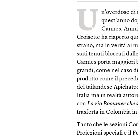
U
n’overdose di o
quest’anno dop
Cannes
. Annu
Croisette ha riaperto q
strano, ma in verità ai n
stati tenuti bloccati dal
Cannes porta maggiori be
grandi, come nel caso d
prodotto come il prece
del tailandese Apichatp
Italia ma in realtà autor
con
Lo
zio Boonmee che
trasferta in Colombia i
Tanto che le sezioni Con
Proiezioni speciali e il 