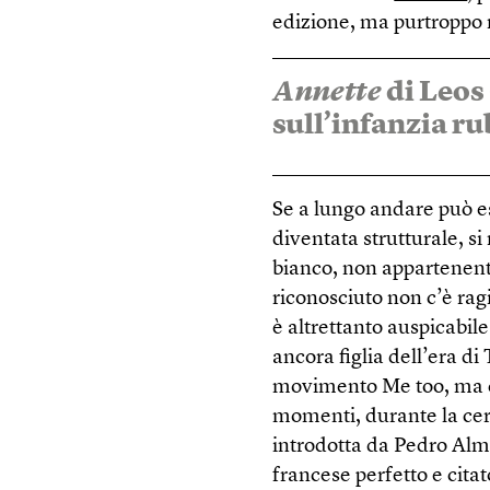
edizione, ma purtroppo r
Annette
di Leos
sull’infanzia r
Se a lungo andare può es
diventata strutturale, si
bianco, non appartenente
riconosciuto non c’è rag
è altrettanto auspicabi
ancora figlia dell’era d
movimento Me too, ma ch
momenti, durante la cer
introdotta da Pedro Alm
francese perfetto e citat