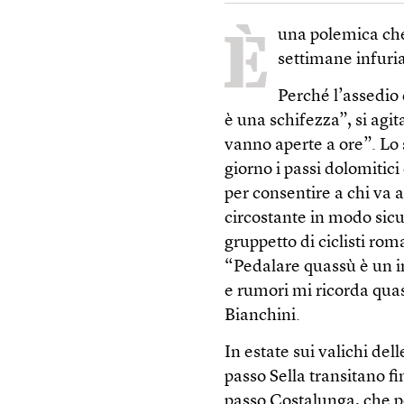
È
una polemica che
settimane infuri
Perché l’assedio 
è una schifezza”, si agita
vanno aperte a ore”. Lo
giorno i passi dolomitic
per consentire a chi va a
circostante in modo sic
gruppetto di ciclisti rom
“Pedalare quassù è un i
e rumori mi ricorda quas
Bianchini.
In estate sui valichi del
passo Sella transitano fi
passo Costalunga, che po