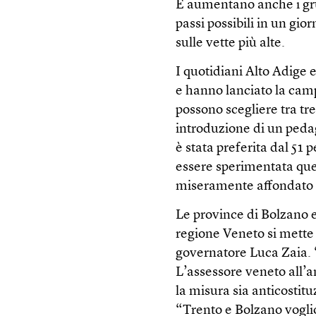
E aumentano anche i grup
passi possibili in un gio
sulle vette più alte.
I quotidiani Alto Adige 
e hanno lanciato la campa
possono scegliere tra tre
introduzione di un pedag
è stata preferita dal 51 
essere sperimentata ques
miseramente affondato n
Le province di Bolzano e
regione Veneto si mette 
governatore Luca Zaia. “S
L’assessore veneto all’
la misura sia anticostit
“Trento e Bolzano voglion