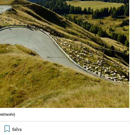
ontrasto
)