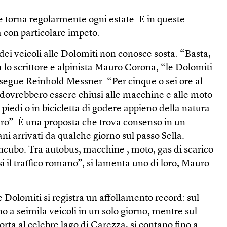
 torna regolarmente ogni estate. E in queste
a con particolare impeto.
dei veicoli alle Dolomiti non conosce sosta. “Basta,
 lo scrittore e alpinista
Mauro Corona
, “le Dolomiti
 segue Reinhold Messner: “Per cinque o sei ore al
i dovrebbero essere chiusi alle macchine e alle moto
 piedi o in bicicletta di godere appieno della natura
uro”. È una proposta che trova consenso in un
ani arrivati da qualche giorno sul passo Sella.
ncubo. Tra autobus, macchine , moto, gas di scarico
i il traffico romano”, si lamenta uno di loro, Mauro
le Dolomiti si registra un affollamento record: sul
no a seimila veicoli in un solo giorno, mentre sul
rta al celebre lago di Carezza, si contano fino a