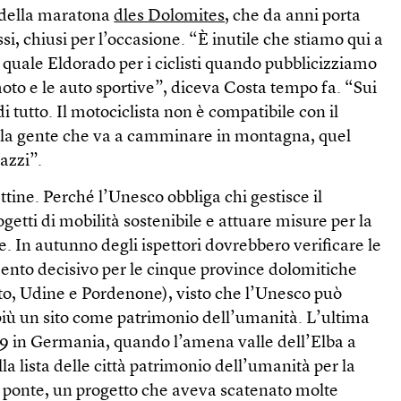
i della maratona
dles Dolomites
, che da anni porta
assi, chiusi per l’occasione. “È inutile che stiamo qui a
quale Eldorado per i ciclisti quando pubblicizziamo
moto e le auto sportive”, diceva Costa tempo fa. “Sui
di tutto. Il motociclista non è compatibile con il
 la gente che va a camminare in montagna, quel
azzi”.
ttine. Perché l’Unesco obbliga chi gestisce il
rogetti di mobilità sostenibile e attuare misure per la
. In autunno degli ispettori dovrebbero verificare le
ento decisivo per le cinque province dolomitiche
to, Udine e Pordenone), visto che l’Unesco può
iù un sito come patrimonio dell’umanità. L’ultima
09 in Germania, quando l’amena valle dell’Elba a
a lista delle città patrimonio dell’umanità per la
 ponte, un progetto che aveva scatenato molte