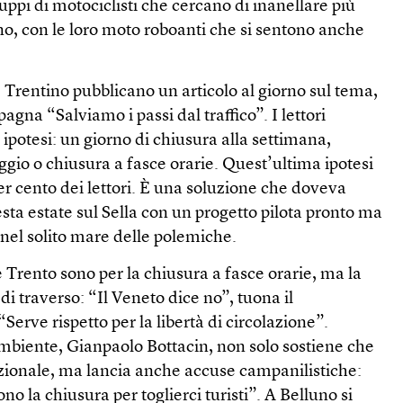
pi di motociclisti che cercano di inanellare più
rno, con le loro moto roboanti che si sentono anche
e Trentino pubblicano un articolo al giorno sul tema,
gna “Salviamo i passi dal traffico”. I lettori
 ipotesi: un giorno di chiusura alla settimana,
gio o chiusura a fasce orarie. Quest’ultima ipotesi
per cento dei lettori. È una soluzione che doveva
ta estate sul Sella con un progetto pilota pronto ma
el solito mare delle polemiche.
 Trento sono per la chiusura a fasce orarie, ma la
di traverso: “Il Veneto dice no”, tuona il
erve rispetto per la libertà di circolazione”.
ambiente, Gianpaolo Bottacin, non solo sostiene che
uzionale, ma lancia anche accuse campanilistiche:
o la chiusura per toglierci turisti”. A Belluno si