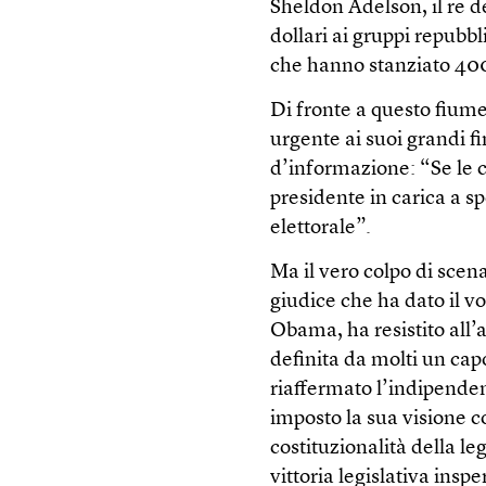
Sheldon Adelson, il re d
dollari ai gruppi repubbl
che hanno stanziato 400 
Di fronte a questo fium
urgente ai suoi grandi fi
d’informazione: “Se le c
presidente in carica a 
elettorale”.
Ma il vero colpo di scena
giudice che ha dato il vot
Obama, ha resistito all’
definita da molti un capo
riaffermato l’indipendenz
imposto la sua visione c
costituzionalità della 
vittoria legislativa insp