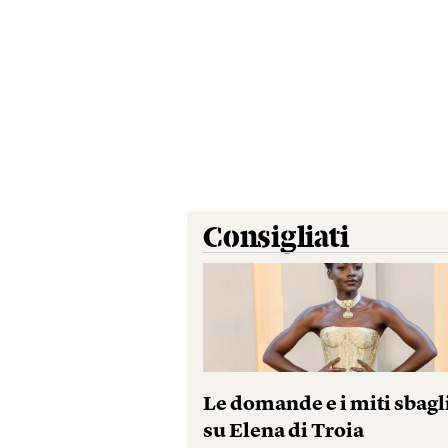
Consigliati
Le domande e i miti sbagl
su Elena di Troia