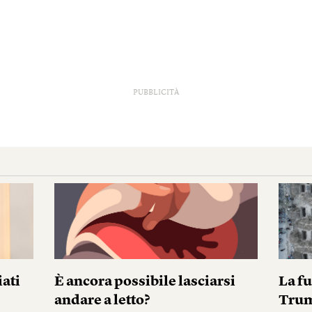
PUBBLICITÀ
iati
È ancora possibile lasciarsi
La fu
andare a letto?
Tru