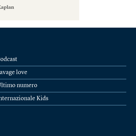
Kaplan
odcast
avage love
ltimo numero
nternazionale Kids