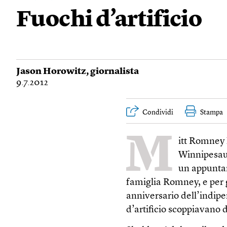
Fuochi d’artificio
Jason Horowitz
, giornalista
9.7.2012
Condividi
Stampa
M
itt Romney 
Winnipesau
un appuntam
famiglia Romney, e per g
anniversario dell’indipe
d’artificio scoppiavano 