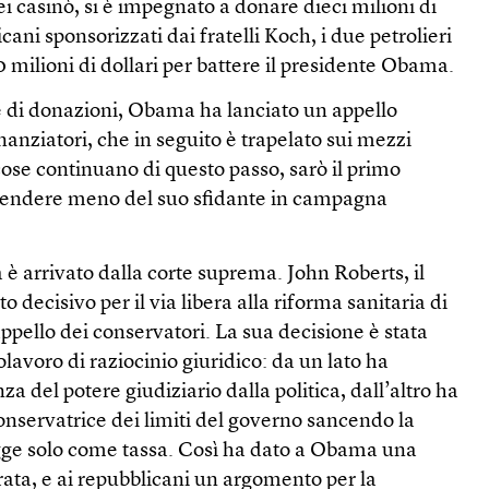
ei casinò, si è impegnato a donare dieci milioni di
icani sponsorizzati dai fratelli Koch, i due petrolieri
milioni di dollari per battere il presidente Obama.
e di donazioni, Obama ha lanciato un appello
nanziatori, che in seguito è trapelato sui mezzi
ose continuano di questo passo, sarò il primo
spendere meno del suo sfidante in campagna
 è arrivato dalla corte suprema. John Roberts, il
o decisivo per il via libera alla riforma sanitaria di
appello dei conservatori. La sua decisione è stata
lavoro di raziocinio giuridico: da un lato ha
a del potere giudiziario dalla politica, dall’altro ha
onservatrice dei limiti del governo sancendo la
legge solo come tassa. Così ha dato a Obama una
erata, e ai repubblicani un argomento per la