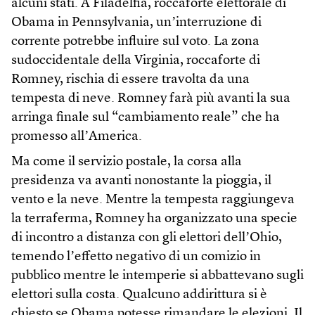
alcuni stati. A Filadelfia, roccaforte elettorale di
Obama in Pennsylvania, unʼinterruzione di
corrente potrebbe influire sul voto. La zona
sudoccidentale della Virginia, roccaforte di
Romney, rischia di essere travolta da una
tempesta di neve. Romney farà più avanti la sua
arringa finale sul “cambiamento reale” che ha
promesso allʼAmerica.
Ma come il servizio postale, la corsa alla
presidenza va avanti nonostante la pioggia, il
vento e la neve. Mentre la tempesta raggiungeva
la terraferma, Romney ha organizzato una specie
di incontro a distanza con gli elettori dellʼOhio,
temendo lʼeffetto negativo di un comizio in
pubblico mentre le intemperie si abbattevano sugli
elettori sulla costa. Qualcuno addirittura si è
chiesto se Obama potesse rimandare le elezioni. Il