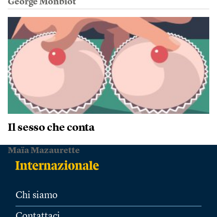
George Monbiot
Il sesso che conta
Maïa Mazaurette
Chi siamo
Contattaci