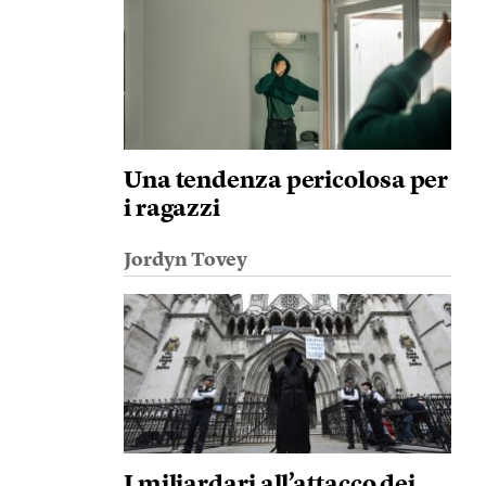
Una tendenza pericolosa per
i ragazzi
Jordyn Tovey
I miliardari all’attacco dei