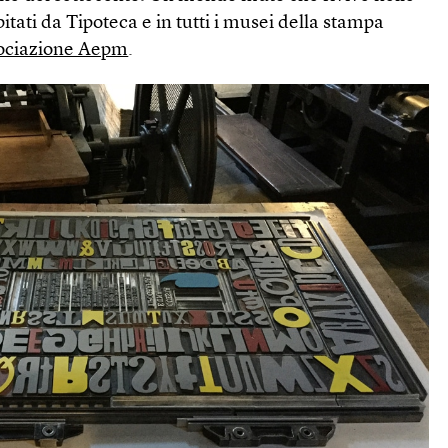
itati da Tipoteca e in tutti i musei della stampa
sociazione Aepm
.