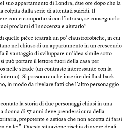
el suo appartamento di Londra, due ore dopo che la
a colpita dalla serie di attentati suicidi. Il
ere come comportarsi con l’intruso, se consegnarlo
 suoi proclami d’innocenza e aiutarlo”.
i quelle pièce teatrali un po’ claustrofobiche, in cui
ntano nel chiuso di un appartamento in un crescendo
Ma il vantaggio di sviluppare un’idea simile sotto
 può portare il lettore fuori della casa per
aos nelle strade (un contrasto interessante con la
l’interno). Si possono anche inserire dei flashback
no, in modo da rivelare fatti che l’altro personaggio
contato la storia di due personaggi chiusi in una
na donna di 57 anni deve prendersi cura della
itaria, prepotente e astiosa che non accetta di farsi
n da lei”. Questa situazione rischia di avere degli