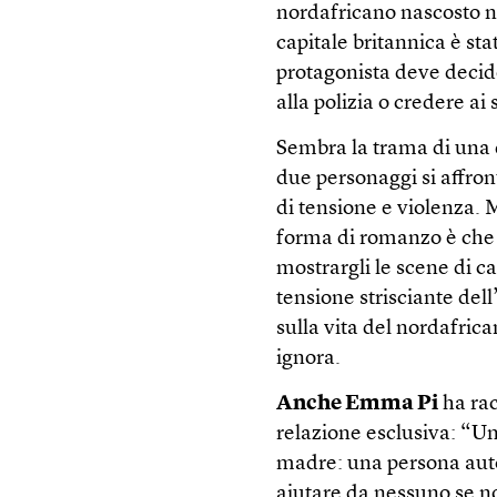
nordafricano nascosto n
capitale britannica è stat
protagonista deve decid
alla polizia o credere ai
Sembra la trama di una d
due personaggi si affro
di tensione e violenza. 
forma di romanzo è che si
mostrargli le scene di c
tensione strisciante del
sulla vita del nordafrica
ignora.
Anche Emma Pi
ha rac
relazione esclusiva: “U
madre: una persona autor
aiutare da nessuno se no