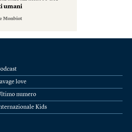
tti umani
e Monbiot
odcast
avage love
ltimo numero
nternazionale Kids