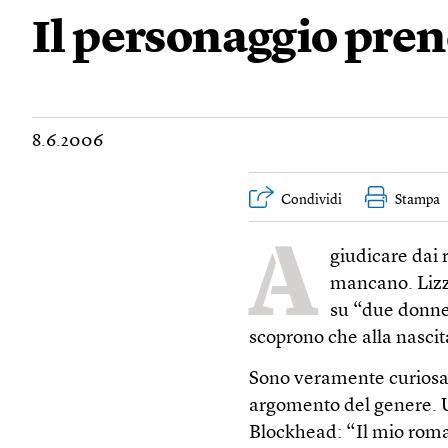
Il personaggio pren
8.6.2006
Condividi
Stampa
A
giudicare dai r
mancano. Lizz
su “due donne 
scoprono che alla nascit
Sono veramente curiosa 
argomento del genere. U
Blockhead: “Il mio rom