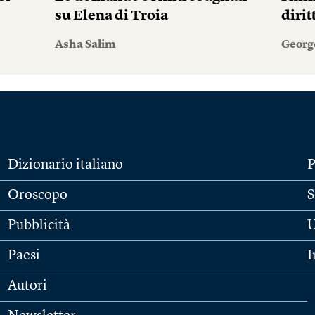
su Elena di Troia
diri
Asha Salim
Georg
Dizionario italiano
P
Oroscopo
S
Pubblicità
U
Paesi
I
Autori