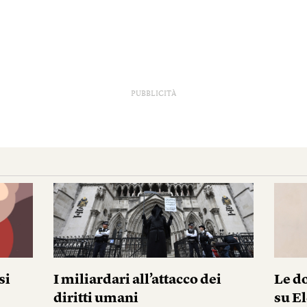
PUBBLICITÀ
si
I miliardari all’attacco dei
Le do
diritti umani
su El