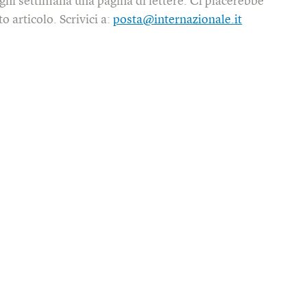
gni settimana una pagina di lettere. Ci piacerebbe
o articolo. Scrivici a:
posta@internazionale.it