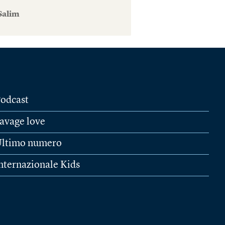
Salim
odcast
avage love
ltimo numero
nternazionale Kids