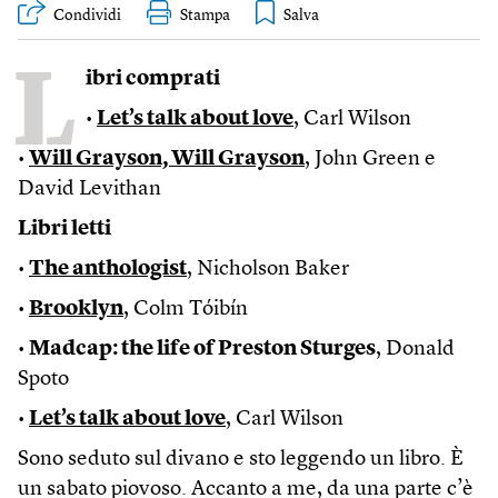
Condividi
Stampa
L
ibri comprati
•
Let’s talk about love
, Carl Wilson
•
Will Grayson, Will Grayson
, John Green e
David Levithan
Libri letti
•
The anthologist
, Nicholson Baker
•
Brooklyn
, Colm Tóibín
•
Madcap: the life of Preston Sturges
, Donald
Spoto
•
Let’s talk about love
, Carl Wilson
Sono seduto sul divano e sto leggendo un libro. È
un sabato piovoso. Accanto a me, da una parte c’è