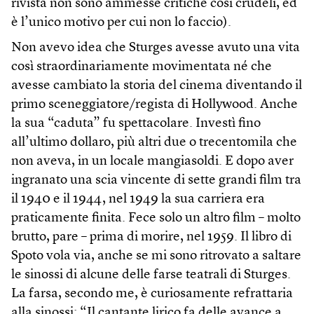
rivista non sono ammesse critiche così crudeli, ed
è l’unico motivo per cui non lo faccio).
Non avevo idea che Sturges avesse avuto una vita
così straordinariamente movimentata né che
avesse cambiato la storia del cinema diventando il
primo sceneggiatore/regista di Hollywood. Anche
la sua “caduta” fu spettacolare. Investì fino
all’ultimo dollaro, più altri due o trecentomila che
non aveva, in un locale mangiasoldi. E dopo aver
ingranato una scia vincente di sette grandi film tra
il 1940 e il 1944, nel 1949 la sua carriera era
praticamente finita. Fece solo un altro film – molto
brutto, pare – prima di morire, nel 1959. Il libro di
Spoto vola via, anche se mi sono ritrovato a saltare
le sinossi di alcune delle farse teatrali di Sturges.
La farsa, secondo me, è curiosamente refrattaria
alla sinossi: “Il cantante lirico fa delle avance a