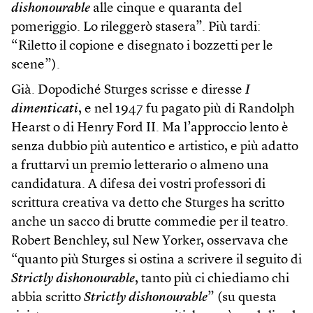
dishonourable
alle cinque e quaranta del
pomeriggio. Lo rileggerò stasera”. Più tardi:
“Riletto il copione e disegnato i bozzetti per le
scene”).
Già. Dopodiché Sturges scrisse e diresse
I
dimenticati
, e nel 1947 fu pagato più di Randolph
Hearst o di Henry Ford II. Ma l’approccio lento è
senza dubbio più autentico e artistico, e più adatto
a fruttarvi un premio letterario o almeno una
candidatura. A difesa dei vostri professori di
scrittura creativa va detto che Sturges ha scritto
anche un sacco di brutte commedie per il teatro.
Robert Benchley, sul New Yorker, osservava che
“quanto più Sturges si ostina a scrivere il seguito di
Strictly dishonourable
, tanto più ci chiediamo chi
abbia scritto
Strictly dishonourable
” (su questa