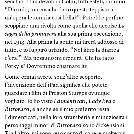
secchio. I fan devoti di Colm, tutti esteti, diranno:
“Dio mio, ma cosa ha fatto questo teppista a
un’opera letteraria così bella?”. Potrebbe perfino
scoppiare una rivolta come quella che accolse
La
sagra della primavera
alla sua prima esecuzione,
nel 1913. Alla prima la gente mi tirerà addosso di
tutto, e io fuggirò urlando: “Nel libro la diarrea
c’era!”. Ma nessuno mi crederà. Chi ha fatto
Porky’s? Dovremmo chiamare lui.
Come ormai avrete senz’altro scoperto,
l’invenzione dell’iPad significa che potete
guardare i film di Preston Sturges ovunque
vogliate. Io ho visto
I dimenticati
,
Lady Eva
e
Ritrovarsi
, e anche se il mio preferito resta
I dimenticati, nella loro stramberia e minuziosità i
personaggi minori di
Ritrovarsi
sono dickensiani.
Tra l’altro, mi sono reso conto di sapere molte più