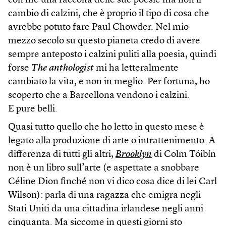
con me una raccolta delle sue poesie ma non il
cambio di calzini, che è proprio il tipo di cosa che
avrebbe potuto fare Paul Chowder. Nel mio
mezzo secolo su questo pianeta credo di avere
sempre anteposto i calzini puliti alla poesia, quindi
forse
The anthologist
mi ha letteralmente
cambiato la vita, e non in meglio. Per fortuna, ho
scoperto che a Barcellona vendono i calzini.
E pure belli.
Quasi tutto quello che ho letto in questo mese è
legato alla produzione di arte o intrattenimento. A
differenza di tutti gli altri,
Brooklyn
di Colm Tóibín
non è un libro sull’arte (e aspettate a snobbare
Céline Dion finché non vi dico cosa dice di lei Carl
Wilson): parla di una ragazza che emigra negli
Stati Uniti da una cittadina irlandese negli anni
cinquanta. Ma siccome in questi giorni sto