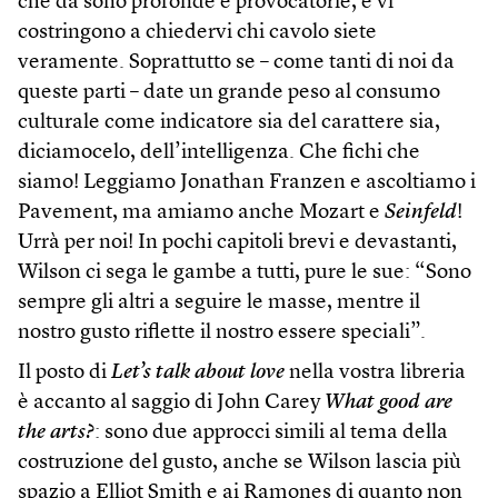
che dà sono profonde e provocatorie, e vi
costringono a chiedervi chi cavolo siete
veramente. Soprattutto se – come tanti di noi da
queste parti – date un grande peso al consumo
culturale come indicatore sia del carattere sia,
diciamocelo, dell’intelligenza. Che fichi che
siamo! Leggiamo Jonathan Franzen e ascoltiamo i
Pavement, ma amiamo anche Mozart e
Seinfeld
!
Urrà per noi! In pochi capitoli brevi e devastanti,
Wilson ci sega le gambe a tutti, pure le sue: “Sono
sempre gli altri a seguire le masse, mentre il
nostro gusto riflette il nostro essere speciali”.
Il posto di
Let’s talk about love
nella vostra libreria
è accanto al saggio di John Carey
What good are
the arts?
: sono due approcci simili al tema della
costruzione del gusto, anche se Wilson lascia più
spazio a Elliot Smith e ai Ramones di quanto non