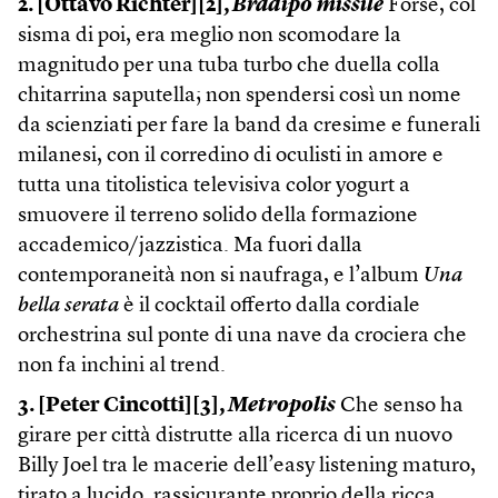
2. [Ottavo Richter][2],
Bradipo missile
Forse, col
sisma di poi, era meglio non scomodare la
magnitudo per una tuba turbo che duella colla
chitarrina saputella; non spendersi così un nome
da scienziati per fare la band da cresime e funerali
milanesi, con il corredino di oculisti in amore e
tutta una titolistica televisiva color yogurt a
smuovere il terreno solido della formazione
accademico/jazzistica. Ma fuori dalla
contemporaneità non si naufraga, e l’album
Una
bella serata
è il cocktail offerto dalla cordiale
orchestrina sul ponte di una nave da crociera che
non fa inchini al trend.
3. [Peter Cincotti][3],
Metropolis
Che senso ha
girare per città distrutte alla ricerca di un nuovo
Billy Joel tra le macerie dell’easy listening maturo,
tirato a lucido, rassicurante proprio della ricca