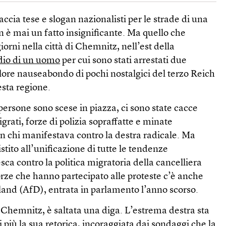
accia tese e slogan nazionalisti per le strade di una
n è mai un fatto insignificante. Ma quello che
iorni nella città di Chemnitz, nell’est della
dio di un uomo
per cui sono stati arrestati due
klore nauseabondo di pochi nostalgici del terzo Reich
esta regione.
ersone sono scese in piazza, ci sono state cacce
grati, forze di polizia sopraffatte e minate
con chi manifestava contro la destra radicale. Ma
tito all’unificazione di tutte le tendenze
sca contro la politica migratoria della cancelliera
rze che hanno partecipato alle proteste c’è anche
land (AfD), entrata in parlamento l’anno scorso.
 a Chemnitz, è saltata una diga. L’estrema destra sta
 più la sua retorica, incoraggiata dai sondaggi che la