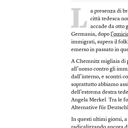
L
a presenza di br
città tedesca no
accade da otto g
Germania, dopo
l’omici
immigrati, supera il fol
emerso in passato in qu
A Chemnitz migliaia di p
all’uomo contro gli immi
dall’interno, e scontri 
soprattutto abbiamo assis
dell’estrema destra tede
Angela Merkel. Tra le fo
Alternative für Deutsch
In questi ultimi giorni,
radicalizzando ancora di