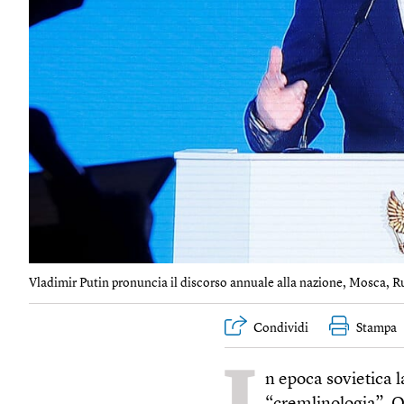
Vladimir Putin pronuncia il discorso annuale alla nazione, Mosca, Ru
Condividi
Stampa
I
n epoca sovietica 