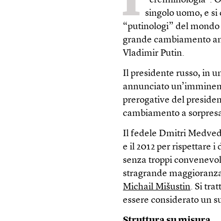
“cremlinologia”. Og
singolo uomo, e si 
“putinologi” del mondo e
grande cambiamento ann
Vladimir Putin.
Il presidente russo, in 
annunciato un’imminente
prerogative del preside
cambiamento a sorpresa
Il fedele Dmitri Medvede
e il 2012 per rispettare i
senza troppi convenevoli
stragrande maggioranza d
Michail Mišustin
. Si tr
essere considerato un su
Struttura su misura