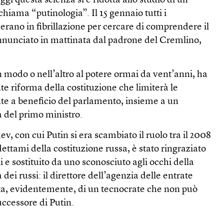
gi questa scienza si è ridotta allo studio di un
chiama “putinologia”. Il 15 gennaio tutti i
rano in fibrillazione per cercare di comprendere il
unciato in mattinata dal padrone del Cremlino,
un modo o nell’altro al potere ormai da vent’anni, ha
 riforma della costituzione che limiterà le
nte a beneficio del parlamento, insieme a un
 del primo ministro.
v, con cui Putin si era scambiato il ruolo tra il 2008
 dettami della costituzione russa, è stato ringraziato
 e sostituito da uno sconosciuto agli occhi della
ei russi: il direttore dell’agenzia delle entrate
atta, evidentemente, di un tecnocrate che non può
ccessore di Putin.