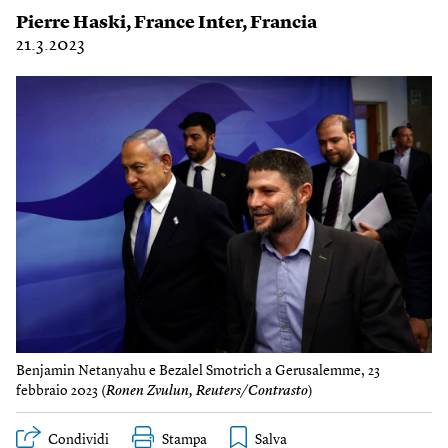
Pierre Haski
,
France Inter
,
Francia
21.3.2023
Benjamin Netanyahu e Bezalel Smotrich a Gerusalemme, 23
febbraio 2023 (
Ronen Zvulun, Reuters/Contrasto
)
Condividi
Stampa