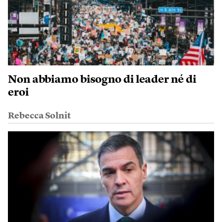
Non abbiamo bisogno di leader né di
eroi
Rebecca Solnit