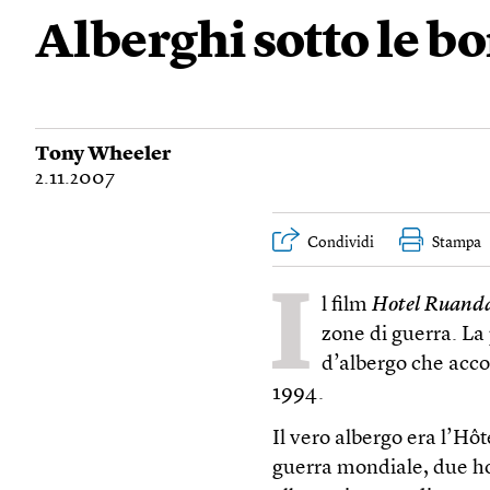
Alberghi sotto le 
Tony Wheeler
2.11.2007
Condividi
Stampa
I
l film
Hotel Ruand
zone di guerra. La 
d’albergo che accog
1994.
Il vero albergo era l’Hôt
guerra mondiale, due hot