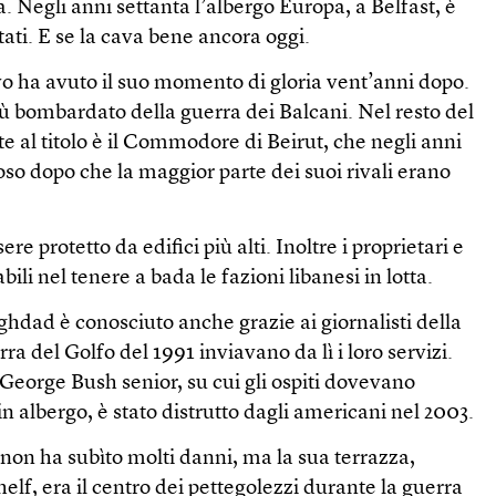
. Negli anni settanta l’albergo Europa, a Belfast, è
tati. E se la cava bene ancora oggi.
vo ha avuto il suo momento di gloria vent’anni dopo.
più bombardato della guerra dei Balcani. Nel resto del
e al titolo è il Commodore di Beirut, che negli anni
so dopo che la maggior parte dei suoi rivali erano
re protetto da edifici più alti. Inoltre i proprietari e
bili nel tenere a bada le fazioni libanesi in lotta.
hdad è conosciuto anche grazie ai giornalisti della
a del Golfo del 1991 inviavano da lì i loro servizi.
 George Bush senior, su cui gli ospiti dovevano
 albergo, è stato distrutto dagli americani nel 2003.
 non ha subìto molti danni, ma la sua terrazza,
lf, era il centro dei pettegolezzi durante la guerra