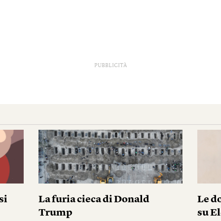
PUBBLICITÀ
si
La furia cieca di Donald
Le do
Trump
su El