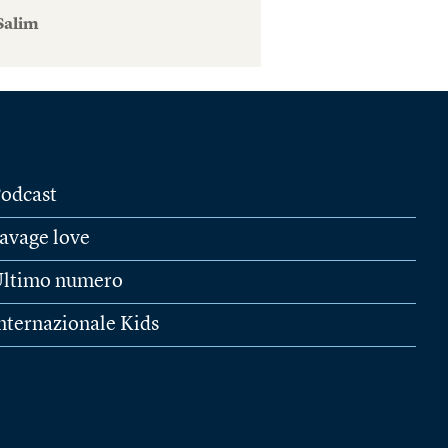
Salim
odcast
avage love
ltimo numero
nternazionale Kids