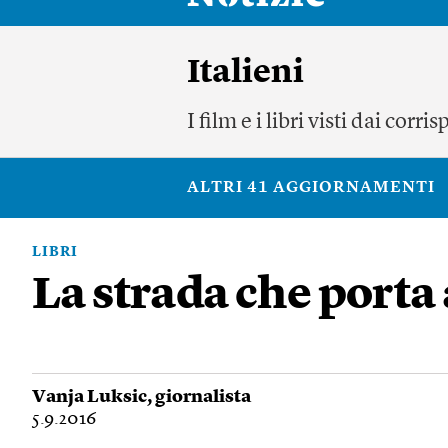
Italieni
I film e i libri visti dai cor
ALTRI 41 AGGIORNAMENTI
LIBRI
La strada che port
Vanja Luksic
, giornalista
5.9.2016