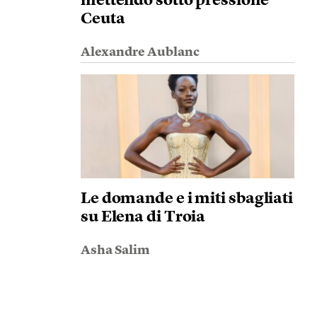
mettendo sotto pressione
Ceuta
Alexandre Aublanc
Le domande e i miti sbagliati
su Elena di Troia
Asha Salim