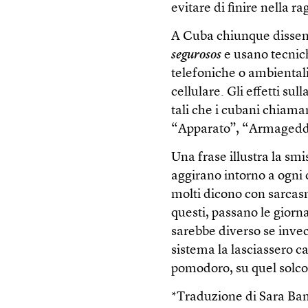
evitare di finire nella r
A Cuba chiunque dissen
segurosos
e usano tecnich
telefoniche o ambientali 
cellulare. Gli effetti su
tali che i cubani chiama
“Apparato”, “Armageddo
Una frase illustra la smis
aggirano intorno a ogni 
molti dicono con sarcas
questi, passano le giorn
sarebbe diverso se invece
sistema la lasciassero c
pomodoro, su quel solco
*Traduzione di Sara Ban