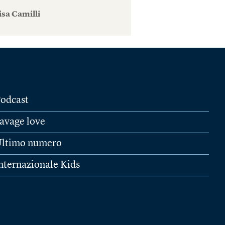
isa Camilli
odcast
avage love
ltimo numero
nternazionale Kids