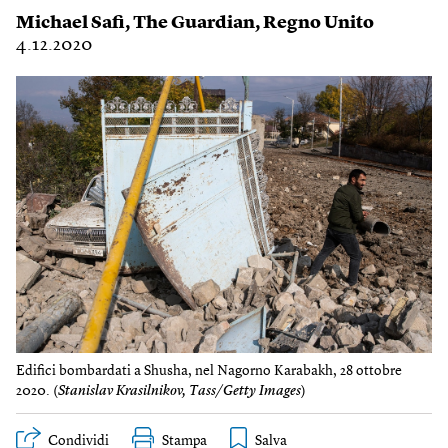
Michael Safi
,
The Guardian
,
Regno Unito
4.12.2020
Edifici bombardati a Shusha, nel Nagorno Karabakh, 28 ottobre
2020. (
Stanislav Krasilnikov, Tass/Getty Images
)
Condividi
Stampa