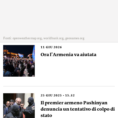
Fonti:
,
,
openweathermap.org
worldbank.org
geonames.org
11
GIU 2026
Ora l’Armenia va aiutata
25
GIU 2025
15.32
Il premier armeno Pashinyan
denuncia un tentativo di colpo di
stato