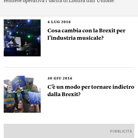
rendere operativa l’uscita di Londra dall’Unione.
4
LUG 2016
Cosa cambia con la Brexit per
l’industria musicale?
30
GIU 2016
C’è un modo per tornare indietro
dalla Brexit?
PUBBLICITÀ