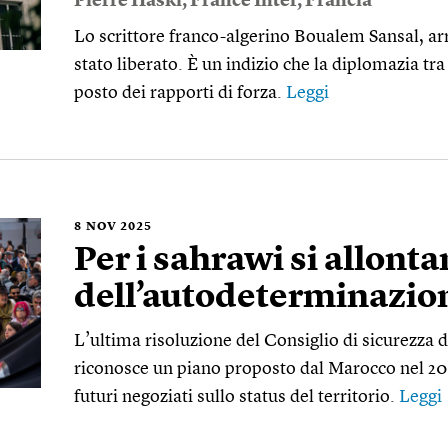
Pierre Haski
,
France Inter
,
Francia
Lo scrittore franco-algerino Boualem Sansal, arr
stato liberato. È un indizio che la diplomazia tra
posto dei rapporti di forza.
Leggi
8
NOV 2025
Per i sahrawi si allonta
dell’autodeterminazio
L’ultima risoluzione del Consiglio di sicurezza 
riconosce un piano proposto dal Marocco nel 2
futuri negoziati sullo status del territorio.
Leggi