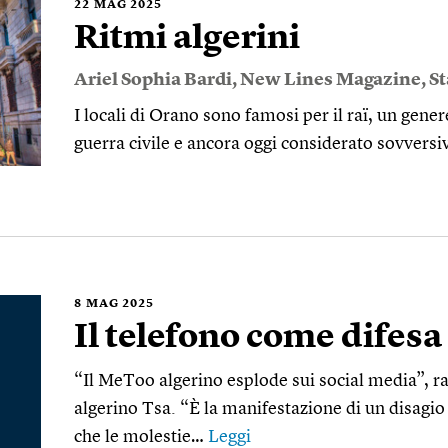
22
MAG 2025
Ritmi algerini
Ariel Sophia Bardi
,
New Lines Magazine
,
St
I locali di Orano sono famosi per il raï, un gene
guerra civile e ancora oggi considerato sovvers
8
MAG 2025
Il telefono come difesa
“Il MeToo algerino esplode sui social media”, ra
algerino Tsa. “È la manifestazione di un disagio
che le molestie…
Leggi