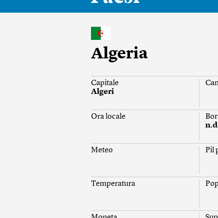
Algeria
Capitale
Ca
Algeri
Ora locale
Bor
n.d
Meteo
Pil
Temperatura
Pop
Moneta
Sup