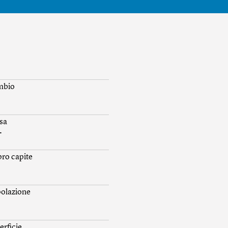
mbio
sa
.
 pro capite
olazione
erficie