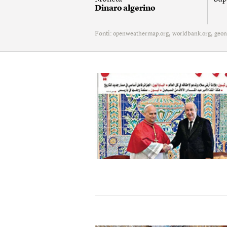
Dinaro algerino
Fonti:
,
,
openweathermap.org
worldbank.org
geon