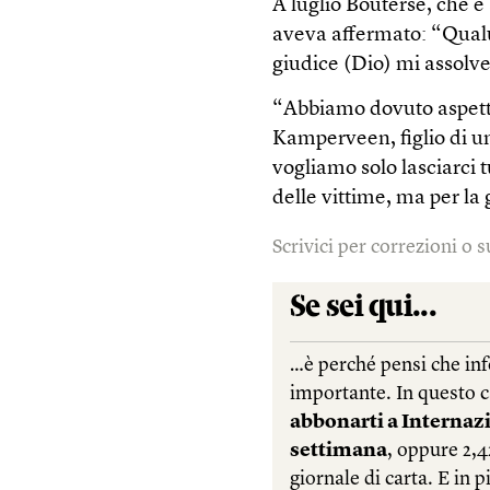
A luglio Bouterse, che è 
aveva affermato: “Qualun
giudice (Dio) mi assolve
“Abbiamo dovuto aspetta
Kamperveen, figlio di un
vogliamo solo lasciarci tu
delle vittime, ma per la
Scrivici per correzioni o