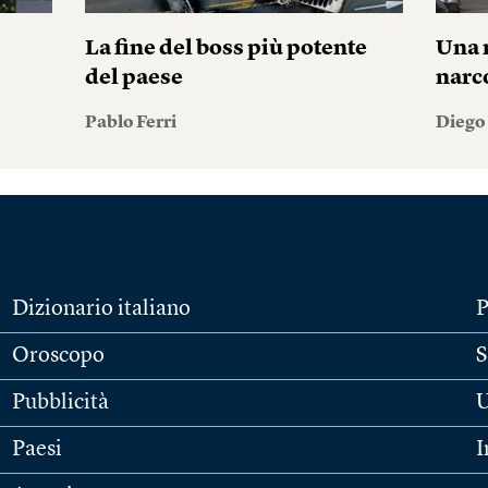
La fine del boss più potente
Una n
del paese
narc
Pablo Ferri
Diego
Dizionario italiano
P
Oroscopo
S
Pubblicità
U
Paesi
I