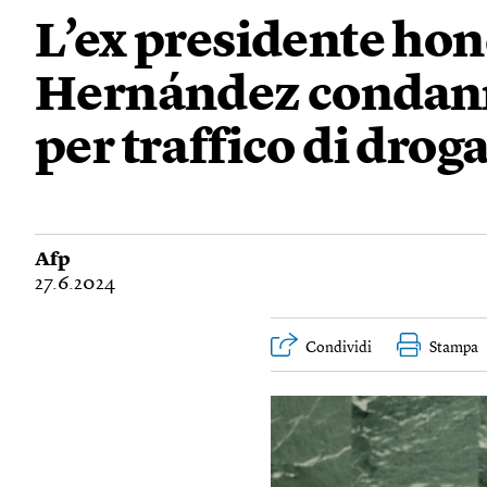
L’ex presidente ho
Hernández condanna
per traffico di drog
Afp
27.6.2024
Condividi
Stampa