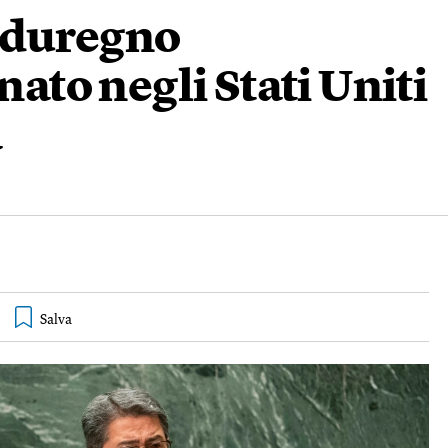
nduregno
to negli Stati Uniti
a