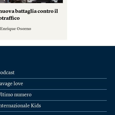
uova battaglia contro il
otraffico
 Enrique Osorno
odcast
avage love
ltimo numero
nternazionale Kids