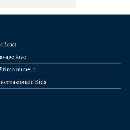
odcast
avage love
ltimo numero
nternazionale Kids