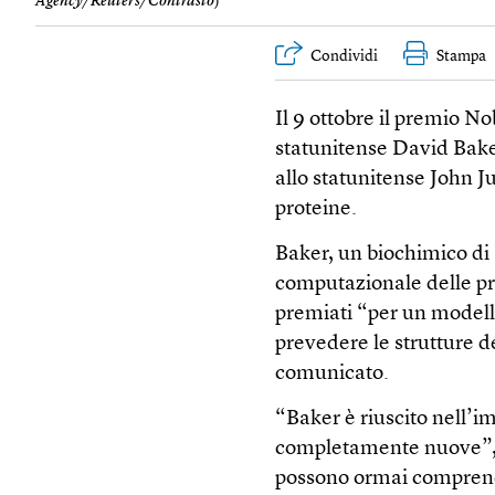
Agency/Reuters/Contrasto
)
Condividi
Stampa
Il 9 ottobre il premio N
statunitense David Baker
allo statunitense John Ju
proteine.
Baker, un biochimico di 
computazionale delle pr
premiati “per un modello
prevedere le strutture de
comunicato.
“Baker è riuscito nell’i
completamente nuove”, ha
possono ormai comprender