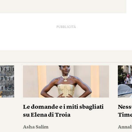
PUBBLICITÀ
Le domande e i miti sbagliati
Ness
su Elena di Troia
Tim
Asha Salim
Annal