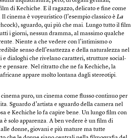
essuna inquadratura, però, di organi genitali,
film di Kechiche. E il ragazzo, delicato e fine come
. Il cinema è voyeuristico (l’esempio classico è
La
hcock), sguardo, qui più che mai. Lungo tutto il film
i tutti i giorni, nessun dramma, al massimo qualche
ente. Niente a che vedere con l’intimismo o
redibile senso dell’esattezza e della naturalezza nel
e dialoghi che rivelano caratteri, strutture social-
e e pensare. Nel ritratto che ne fa Kechiche, la
africane appare molto lontana dagli stereotipi.
 cinema puro, un cinema come flusso continuo per
a vita. Sguardo d’artista e sguardo della camera nel
sa e Kechiche lo fa capire bene. Un lungo film con
a è solo apparenza. A ben vedere è un film di
alle donne, giovani e più mature ma tutte
atto che le donne siano centrali nella filmografia del