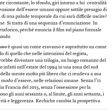
 circostante, lo sfondo, giri intorno a lui: centralità
tensione dell’essere umano oppure sottile presagio di
 di una palude temporale da cui sarà difficile uscire?
me. Si tratta di una sequenza d’enunciazione. In
metaforico, perché enuncia il film sul piano formale
fondo.
 uno
è quasi un come eravamo e soprattutto un come
o di quello che nelle intenzioni del regista,
vrebbe diventare una trilogia, un lungo romanzo del
o infatti nell’estate del 1994 in una zona del sud
 della mente molto più libero che ci rendeva a sua
el modo d’essere, nelle relazioni umane. Senza l’11
 in Francia del 2015, senza l’ossessione per la
no gli anni sessanta o, al limite, gli anni settanta, i
ertà e leggerezza. Kechiche cambia la prospettiva.