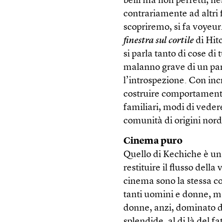
belli ma non perfetti, n
contrariamente ad altri 
scopriremo, si fa voyeur
finestra sul cortile
di Hitc
si parla tanto di cose d
malanno grave di un par
l’introspezione. Con inc
costruire comportamenti 
familiari, modi di veder
comunità di origini nord
Cinema puro
Quello di Kechiche è un
restituire il flusso dell
cinema sono la stessa co
tanti uomini e donne, m
donne, anzi, dominato d
splendide, al di là del f