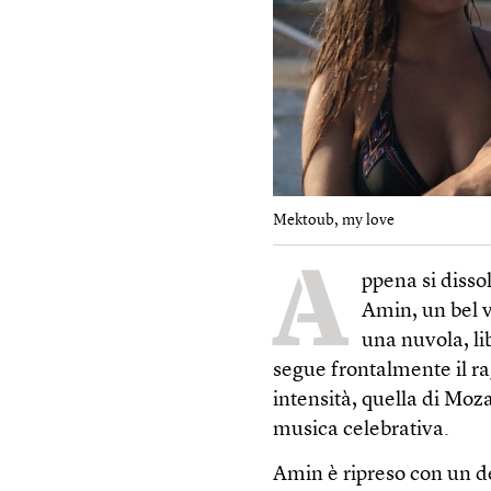
Mektoub, my love
A
ppena si disso
Amin, un bel v
una nuvola, li
segue frontalmente il ra
intensità, quella di Moz
musica celebrativa.
Amin è ripreso con un d