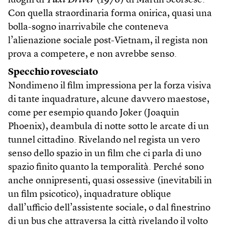
luoghi di
Taxi Driver
(1976) di Martin Scorsese.
Con quella straordinaria forma onirica, quasi una
bolla-sogno inarrivabile che conteneva
l’alienazione sociale post-Vietnam, il regista non
prova a competere, e non avrebbe senso.
Specchio rovesciato
Nondimeno il film impressiona per la forza visiva
di tante inquadrature, alcune davvero maestose,
come per esempio quando Joker (Joaquin
Phoenix), deambula di notte sotto le arcate di un
tunnel cittadino. Rivelando nel regista un vero
senso dello spazio in un film che ci parla di uno
spazio finito quanto la temporalità. Perché sono
anche onnipresenti, quasi ossessive (inevitabili in
un film psicotico), inquadrature oblique
dall’ufficio dell’assistente sociale, o dal finestrino
di un bus che attraversa la città rivelando il volto