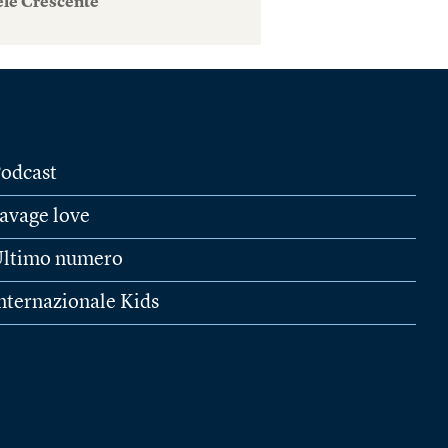
ele Crescente
odcast
avage love
ltimo numero
nternazionale Kids