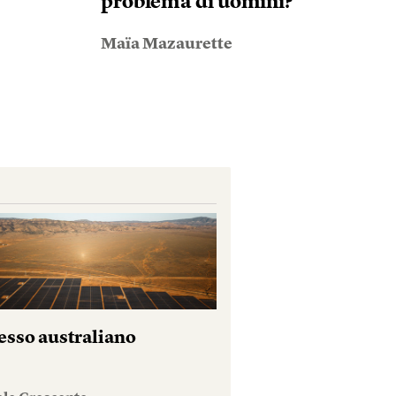
problema di uomini?
Maïa Mazaurette
esso australiano