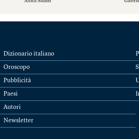
Asha Salim
Gabri
Dizionario italiano
P
Oroscopo
S
Pubblicità
U
Paesi
I
Autori
Newsletter