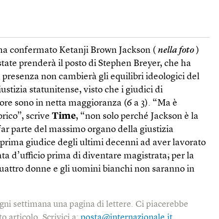
to ha confermato Ketanji Brown Jackson (
nella foto
)
state prenderà il posto di Stephen Breyer, che ha
ua presenza non cambierà gli equilibri ideologici del
tizia statunitense, visto che i giudici di
re sono in netta maggioranza (6 a 3). “Ma è
rico”, scrive
Time
, “non solo perché Jackson è la
ar parte del massimo organo della giustizia
 prima giudice degli ultimi decenni ad aver lavorato
a d’ufficio prima di diventare magistrata; per la
quattro donne e gli uomini bianchi non saranno in
gni settimana una pagina di lettere. Ci piacerebbe
o articolo. Scrivici a:
posta@internazionale.it