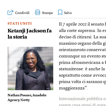
Condividi
Stampa
STATI UNITI
Il 7 aprile 2022 il sena
Ketanji Jackson fa
alla corte suprema. In e
la storia
deciso di ritirarsi. La s
massimo organo della gius
orientamento conservato
comunque un evento sto
prima afroamericana a f
statunitense: è anche la
soprattutto come avvocat
prima volta ci saranno 
maggioranza”.
Nathan Posner, Anadolu
Internazionale pubblica o
Agency/Getty
sapere cosa pensi di quest