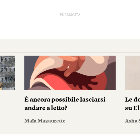
PUBBLICITÀ
È ancora possibile lasciarsi
Le do
andare a letto?
su El
Maïa Mazaurette
Asha 