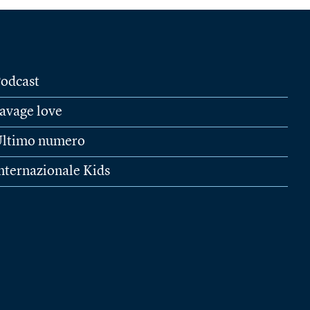
odcast
avage love
ltimo numero
nternazionale Kids