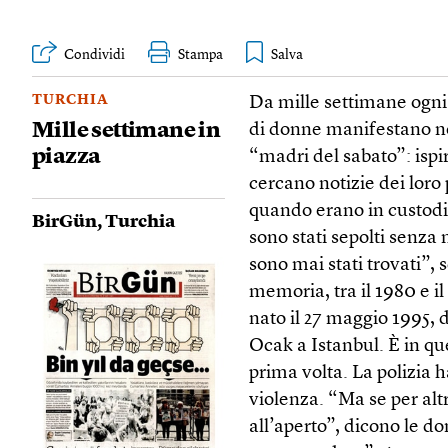
Condividi
Stampa
TURCHIA
Da mille settimane ogni
Mille settimane in
di donne manifestano nel
piazza
“madri del sabato”: ispi
cercano notizie dei loro
quando erano in custodia 
BirGün
,
Turchia
sono stati sepolti senz
sono mai stati trovati”, 
memoria, tra il 1980 e 
nato il 27 maggio 1995, 
Ocak a Istanbul. È in que
prima volta. La polizia 
violenza. “Ma se per alt
all’aperto”, dicono le do