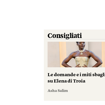
Consigliati
Le domande e i miti sbagl
su Elena di Troia
Asha Salim