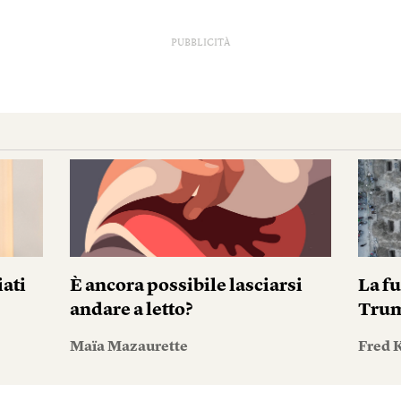
PUBBLICITÀ
iati
È ancora possibile lasciarsi
La fu
andare a letto?
Tru
Maïa Mazaurette
Fred 