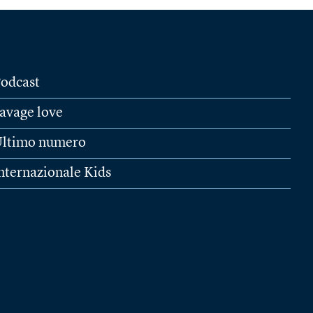
odcast
avage love
ltimo numero
nternazionale Kids