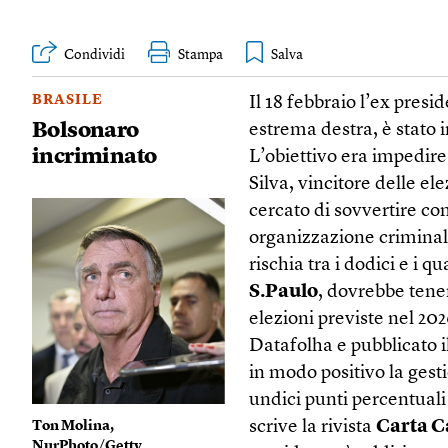
Condividi
Stampa
BRASILE
Il 18 febbraio l’ex presi
Bolsonaro
estrema destra, è stato i
incriminato
L’obiettivo era impedir
Silva, vincitore delle e
cercato di sovvertire con
organizzazione criminal
rischia tra i dodici e i q
S.Paulo
, dovrebbe tene
elezioni previste nel 20
Datafolha e pubblicato il
in modo positivo la gest
undici punti percentuali
scrive la rivista
Carta C
Ton Molina,
NurPhoto/Getty