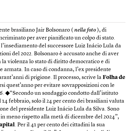
dente brasiliano Jair Bolsonaro (
nella foto
), di
ncriminato per aver pianificato un colpo di stato.
e l’insediamento del successore Luiz Inácio Lula da
lezioni del 2022. Bolsonaro è accusato anche di aver
 la violenza lo stato di diritto democratico e di
e armata. In caso di condanna, l’ex presidente
uarant’anni di prigione. Il processo, scrive la
Folha de
rsi quest’anno per evitare sovrapposizioni con le
26.
◆
“Secondo un sondaggio condotto dall’istituto
 14 febbraio, solo il 24 per cento dei brasiliani valuta
ione del presidente Luiz Inácio Lula da Silva. Sono
 in meno rispetto alla metà di dicembre del 2024”,
apital
. Per il 41 per cento dei cittadini la sua