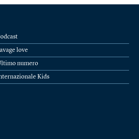
odcast
avage love
ltimo numero
nternazionale Kids