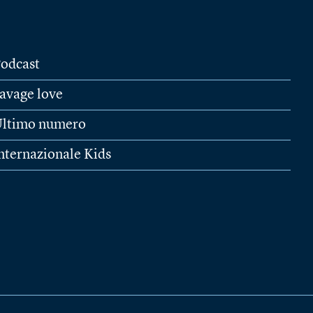
odcast
avage love
ltimo numero
nternazionale Kids