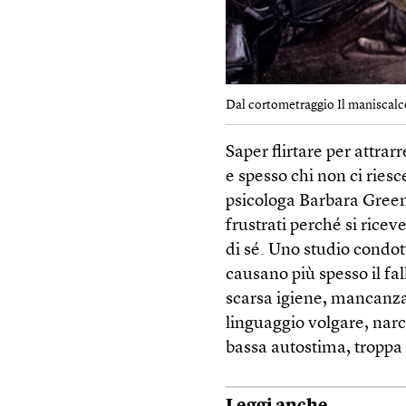
Dal cortometraggio Il maniscalco
Saper flirtare per attra
e spesso chi non ci ries
psicologa Barbara Gree
frustrati perché si ricev
di sé. Uno studio condott
causano più spesso il fa
scarsa igiene, mancanza 
linguaggio volgare, nar
bassa autostima, troppa