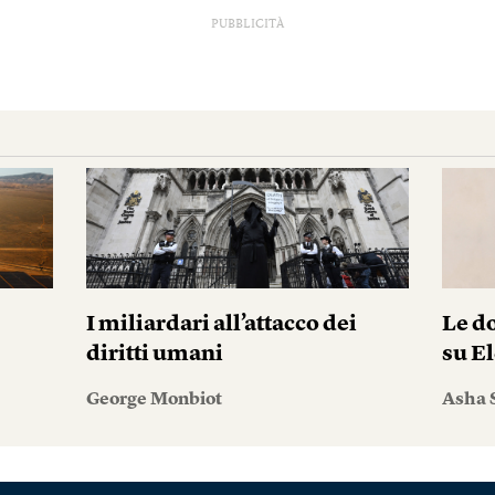
PUBBLICITÀ
I miliardari all’attacco dei
Le do
diritti umani
su El
George Monbiot
Asha 