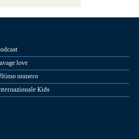
odcast
avage love
ltimo numero
nternazionale Kids