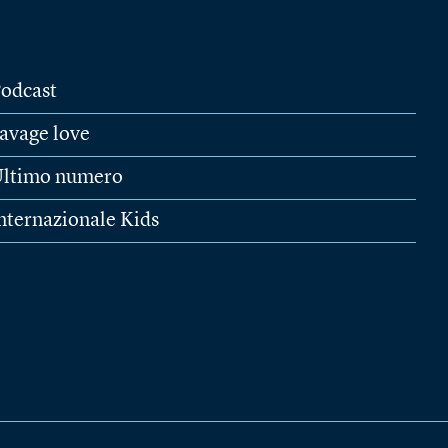
odcast
avage love
ltimo numero
nternazionale Kids