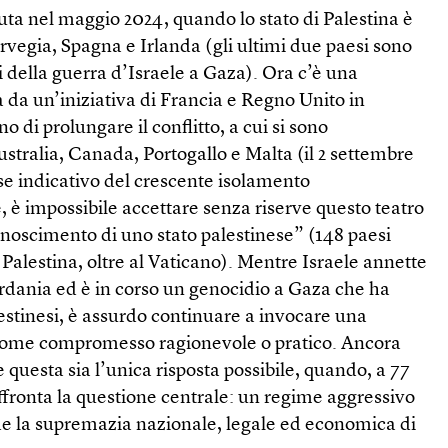
ta nel maggio 2024, quando lo stato di Palestina è
rvegia, Spagna e Irlanda (gli ultimi due paesi sono
ri della guerra d’Israele a Gaza). Ora c’è una
 da un’iniziativa di Francia e Regno Unito in
no di prolungare il conflitto, a cui si sono
stralia, Canada, Portogallo e Malta (il 2 settembre
se indicativo del crescente isolamento
e, è impossibile accettare senza riserve questo teatro
conoscimento di uno stato palestinese” (148 paesi
Palestina, oltre al Vaticano). Mentre Israele annette
rdania ed è in corso un genocidio a Gaza che ha
estinesi, è assurdo continuare a invocare una
 come compromesso ragionevole o pratico. Ancora
e questa sia l’unica risposta possibile, quando, a 77
ffronta la questione centrale: un regime aggressivo
nde la supremazia nazionale, legale ed economica di