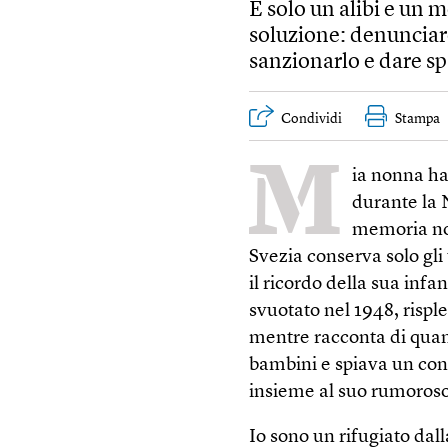
È solo un alibi e un 
soluzione: denunciare
sanzionarlo e dare sp
Condividi
Stampa
M
ia nonna ha
durante la 
memoria non
Svezia conserva solo gli
il ricordo della sua infa
svuotato nel 1948, rispl
mentre racconta di quand
bambini e spiava un cont
insieme al suo rumoroso 
Io sono un rifugiato dall