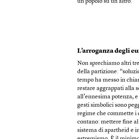
un popolo su un altro.
L’arroganza degli e
Non sprechiamo altri tre
della partizione: “soluz
tempo ha messo in chiar
restare aggrappati alla 
all’ennesima potenza, e 
gesti simbolici sono peg
regime che commette i c
contano: mettere fine al 
sistema di apartheid e ins
estremismo. È il minimo