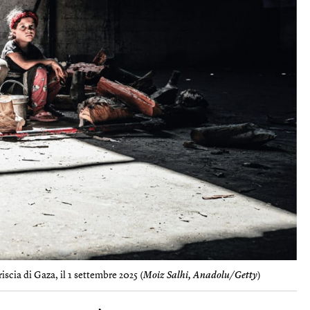
iscia di Gaza, il 1 settembre 2025 (
Moiz Salhi, Anadolu/Getty
)