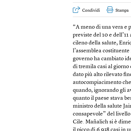
Condividi
Stampa
“A meno di una vera e p
previste del 10 e dell’11
cileno della salute, Enri
l’assemblea costituente 
governo ha cambiato ide
di tremila casi al giorno 
dato più alto rilevato f
autocompiacimento che h
quando, ignorando gli av
quanto il paese stava be
ministro della salute J
consapevole” del livello
Cile. Mañalich si è dimes
il picco di 6.938 casi i