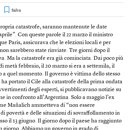
ropria catastrofe, saranno mantenute le date
 aprile”. Con queste parole il 22 marzo il ministro
que Paris, assicurava che le elezioni locali e per
non sarebbero state rinviate. Tre giorni dopo il
a. Ma la catastrofe era già cominciata. Dai poco più
di metà febbraio, il 20 marzo si era a settemila, il
ino a quel momento. Il governo è vittima dello stesso
a portato il Cile alla catastrofe della prima ondata
vertimenti degli esperti, si pubblicavano notizie su
ne in confronto all’Argentina. Solo a maggio l’ex
aime Mañalich ammetteva di “non essere
 di povertà e delle situazioni di sovraffollamento in
so il 13 giugno. Il giorno dopo il paese ha raggiunto
n un giorno. Abbiamo un governo in grado di