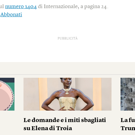
sul
numero 1404
di Internazionale, a pagina 24.
|
Abbonati
PUBBLICITÀ
Le domande e i miti sbagliati
La fu
su Elena di Troia
Tru