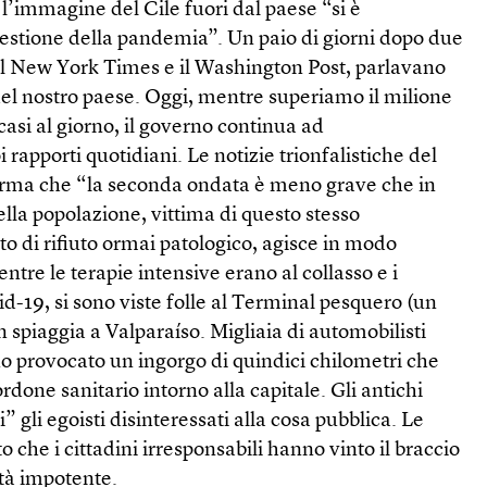
 l’immagine del Cile fuori dal paese “si è
gestione della pandemia”. Un paio di giorni dopo due
 il New York Times e il Washington Post, parlavano
 del nostro paese. Oggi, mentre superiamo il milione
 casi al giorno, il governo continua ad
rapporti quotidiani. Le notizie trionfalistiche del
fferma che “la seconda ondata è meno grave che in
ella popolazione, vittima di questo stesso
to di rifiuto ormai patologico, agisce in modo
mentre le terapie intensive erano al collasso e i
d-19, si sono viste folle al Terminal pesquero (un
n spiaggia a Valparaíso. Migliaia di automobilisti
o provocato un ingorgo di quindici chilometri che
ordone sanitario intorno alla capitale. Gli antichi
 gli egoisti disinteressati alla cosa pubblica. Le
to che i cittadini irresponsabili hanno vinto il braccio
ità impotente.