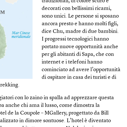
tradizionali, di colore scuro e
decorati con bellissimi ricami,
sono unici. Le persone si sposano
ancora presto e hanno molti figli,
dice Chu, madre di due bambini.
I progressi tecnologici hanno
portato nuove opportunità anche
per gli abitanti di Sapa, che con
internet e i telefoni hanno
cominciato ad avere l’opportunità
di ospitare in casa dei turisti e di
trekking.
giatori con lo zaino in spalla ad apprezzare questa
pa anche chi ama il lusso, come dimostra la
otel de la Coupole – MGallery, progettato da Bill
ializzato in dimore sontuose. L’hotel è diventato