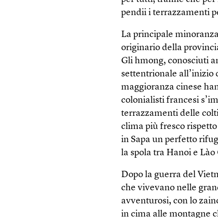
pendii i terrazzamenti per
La principale minoranza
originario della provin
Gli hmong, conosciuti 
settentrionale all’inizio 
maggioranza cinese han
colonialisti francesi s’i
terrazzamenti delle colt
clima più fresco rispetto
in Sapa un perfetto rifu
la spola tra Hanoi e Lào 
Dopo la guerra del Viet
che vivevano nelle grandi
avventurosi, con lo zaino
in cima alle montagne ch