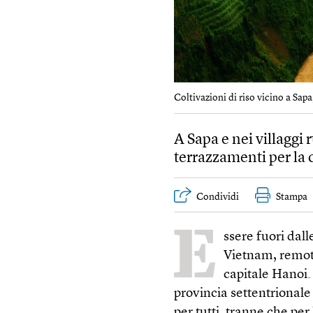
Coltivazioni di riso vicino a Sapa
A Sapa e nei villaggi 
terrazzamenti per la 
Condividi
Stampa
E
ssere fuori dall
Vietnam, remota 
capitale Hanoi. 
provincia settentrionale
per tutti, tranne che pe