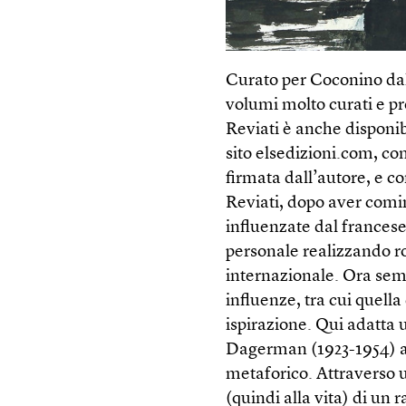
Curato per Coconino dall
volumi molto curati e pre
Reviati è anche disponib
sito elsedizioni.com, con
firmata dall’autore, e c
Reviati, dopo aver comi
influenzate dal frances
personale realizzando rom
internazionale. Ora sem
influenze, tra cui quell
ispirazione. Qui adatta u
Dagerman (1923-1954) am
metaforico. Attraverso 
(quindi alla vita) di un 