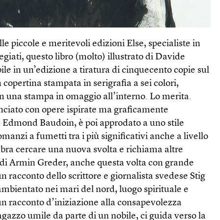
e piccole e meritevoli edizioni Else, specialiste in
giati, questo libro (molto) illustrato di Davide
ile in un’edizione a tiratura di cinquecento copie sul
 copertina stampata in serigrafia a sei colori,
on una stampa in omaggio all’interno. Lo merita.
nciato con opere ispirate ma graficamente
e Edmond Baudoin, è poi approdato a uno stile
anzi a fumetti tra i più significativi anche a livello
bra cercare una nuova svolta e richiama altre
a di Armin Greder, anche questa volta con grande
n racconto dello scrittore e giornalista svedese Stig
bientato nei mari del nord, luogo spirituale e
un racconto d’iniziazione alla consapevolezza
ragazzo umile da parte di un nobile, ci guida verso la