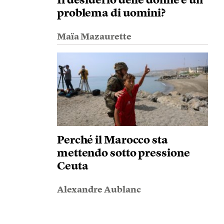
Il desiderio delle donne è un
problema di uomini?
Maïa Mazaurette
Perché il Marocco sta
mettendo sotto pressione
Ceuta
Alexandre Aublanc