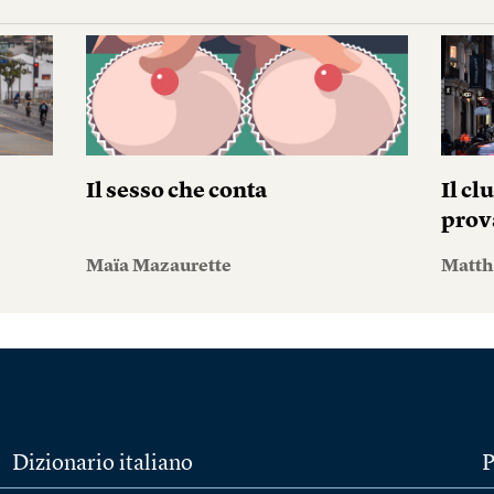
Il sesso che conta
Il cl
prov
Maïa Mazaurette
Matth
Dizionario italiano
P