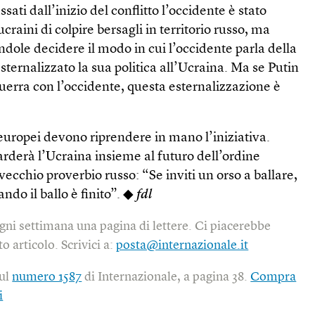
sati dall’inizio del conflitto l’occidente è stato
ucraini di colpire bersagli in territorio russo, ma
dole decidere il modo in cui l’occidente parla della
sternalizzato la sua politica all’Ucraina. Ma se Putin
guerra con l’occidente, questa esternalizzazione è
 europei devono riprendere in mano l’iniziativa.
uarderà l’Ucraina insieme al futuro dell’ordine
cchio proverbio russo: “Se inviti un orso a ballare,
ndo il ballo è finito”. ◆
fdl
gni settimana una pagina di lettere. Ci piacerebbe
o articolo. Scrivici a:
posta@internazionale.it
sul
numero 1587
di Internazionale, a pagina 38.
Compra
i