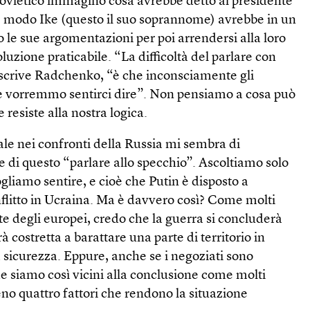
er sovietico immaginò cosa avrebbe detto al presidente
che modo Ike (questo il suo soprannome) avrebbe in un
le sue argomentazioni per poi arrendersi alla loro
luzione praticabile. “La difficoltà del parlare con
scrive Radchenko, “è che inconsciamente gli
e vorremmo sentirci dire”. Non pensiamo a cosa può
 resiste alla nostra logica.
le nei confronti della Russia mi sembra di
e di questo “parlare allo specchio”. Ascoltiamo solo
ogliamo sentire, e cioè che Putin è disposto a
nflitto in Ucraina. Ma è davvero così? Come molti
rte degli europei, credo che la guerra si concluderà
 costretta a barattare una parte di territorio in
 sicurezza. Eppure, anche se i negoziati sono
he siamo così vicini alla conclusione come molti
no quattro fattori che rendono la situazione