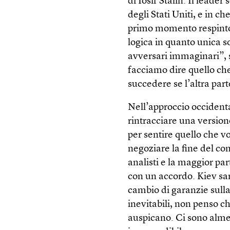
di Iosif Stalin. Il lead
degli Stati Uniti, e in 
primo momento respinto 
logica in quanto unica so
avversari immaginari”, 
facciamo dire quello ch
succedere se l’altra parte
Nell’approccio occidenta
rintracciare una version
per sentire quello che v
negoziare la fine del co
analisti e la maggior pa
con un accordo. Kiev sarà
cambio di garanzie sulla
inevitabili, non penso c
auspicano. Ci sono alme