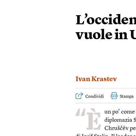
L’occiden
vuole in 
Ivan Krastev
Condividi
Stampa
“È
un po’ come p
diplomazia S
Chruščëv pe