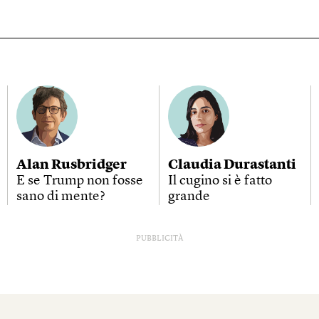
Alan Rusbridger
Claudia Durastanti
E se Trump non fosse
Il cugino si è fatto
sano di mente?
grande
PUBBLICITÀ