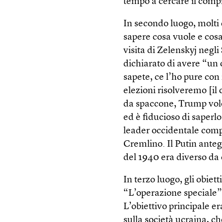
tempo a cercare il com
In secondo luogo, molti 
sapere cosa vuole e cos
visita di Zelenskyj negl
dichiarato di avere “un 
sapete, ce l’ho pure con
elezioni risolveremo [il 
da spaccone, Trump vole
ed è fiducioso di saperl
leader occidentale comp
Cremlino. Il Putin anteg
del 1940 era diverso da 
In terzo luogo, gli obiet
“L’operazione speciale” 
L’obiettivo principale e
sulla società ucraina, c