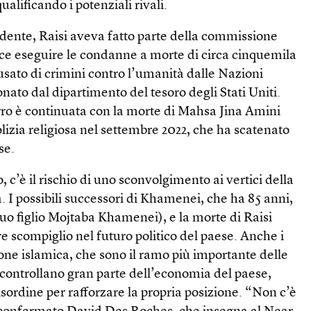
ualificando i potenziali rivali.
idente, Raisi aveva fatto parte della commissione
ece eseguire le condanne a morte di circa cinquemila
cusato di crimini contro l’umanità dalle Nazioni
nato dal dipartimento del tesoro degli Stati Uniti.
rro è continuata con la morte di Mahsa Jina Amini
olizia religiosa nel settembre 2022, che ha scatenato
se.
o, c’è il rischio di uno sconvolgimento ai vertici della
a. I possibili successori di Khamenei, che ha 85 anni,
 suo figlio Mojtaba Khamenei), e la morte di Raisi
re scompiglio nel futuro politico del paese. Anche i
one islamica, che sono il ramo più importante delle
 controllano gran parte dell’economia del paese,
isordine per rafforzare la propria posizione. “Non c’è