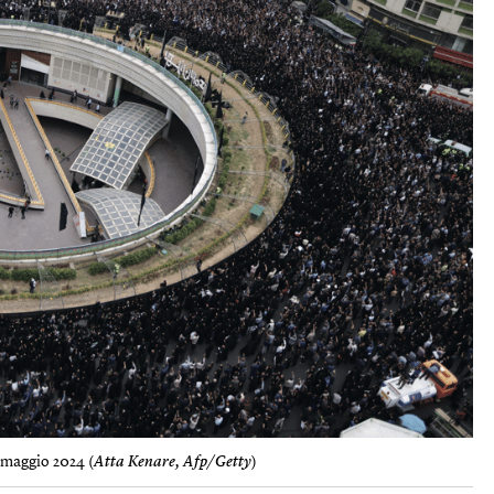
0 maggio 2024 (
Atta Kenare, Afp/Getty
)